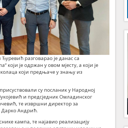
Ђуревић разговарао је данас са
који је одржан у овом мјесту, а који је
колаца који предњаче у знању из
 присуствовали су посланик у Народној
укојевић и предсједник Омладинског
вчевић, те извршни директор за
 Дарко Андрић.
нике кампа, те најавио реализацију