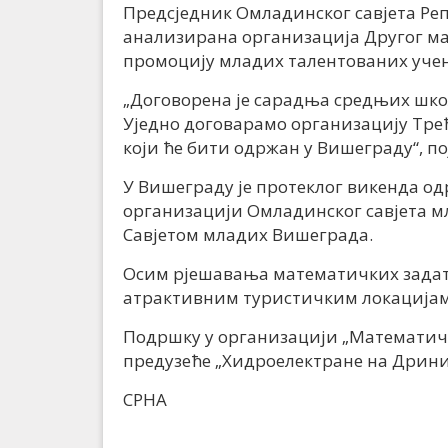
Предсједник Омладинског савјета Репу
анализирана организација Другог ма
промоцију младих талентованих уче
„Договорена је сарадња средњих шко
Уједно договарамо организацију Тре
који ће бити одржан у Вишеграду“, по
У Вишеграду је протеклог викенда о
организацији Омладинског савјета м
Савјетом младих Вишеграда.
Осим рјешавања математичких задата
атрактивним туристичким локација
Подршку у организацији „Математич
предузеће „Хидроелектране на Дрини
СРНА