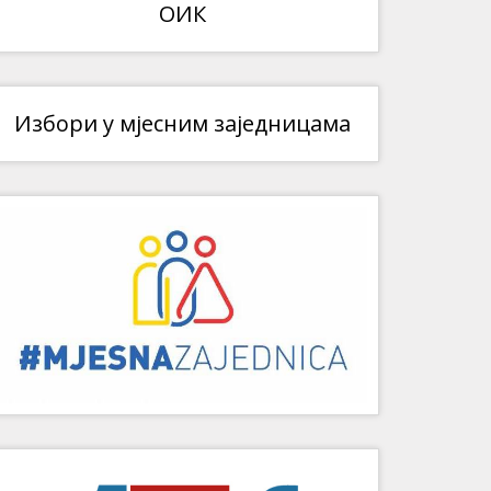
ОИК
Избори у мјесним заједницама