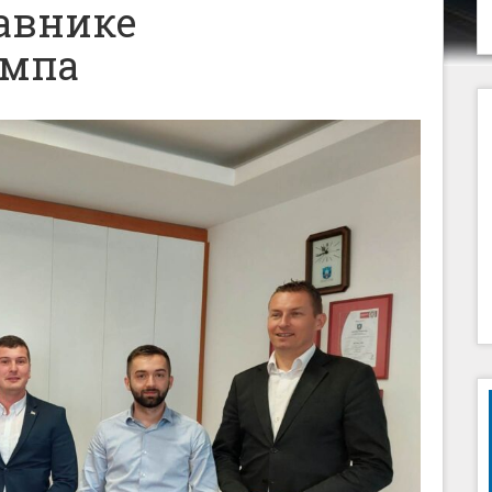
тавнике
ампа