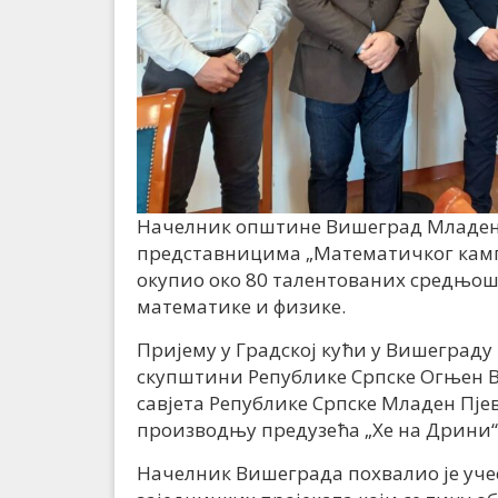
Начелник општине Вишеград Младен 
представницима „Математичког кампа“ 
окупио око 80 талентованих средњош
математике и физике.
Пријему у Градској кући у Вишеграду
скупштини Републике Српске Огњен В
савјета Републике Српске Младен Пје
производњу предузећа „Хе на Дрини“
Начелник Вишеграда похвалио је учес