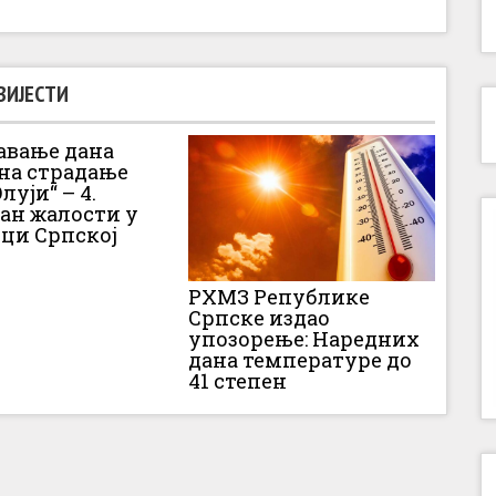
ВИЈЕСТИ
вање дана
 на страдање
луји“ – 4.
Дан жалости у
ци Српској
РХМЗ Републике
Српске издао
упозорење: Наредних
дана температуре до
41 степен