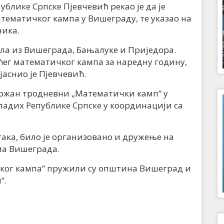
блике Српске Пјевчевић рекао је да је
тематичког кампа у Вишеграду, те указао на
ника.
ла из Вишеграда, Бањалуке и Приједора.
ћег математичког кампа за наредну годину,
јаснио је Пјевчевић.
држан тродневни „Математички камп“ у
ладих Републике Српске у координацији са
ка, било је организовано и дружење на
ма Вишеграда.
ког кампа“ пружили су општина Вишеград и
“.