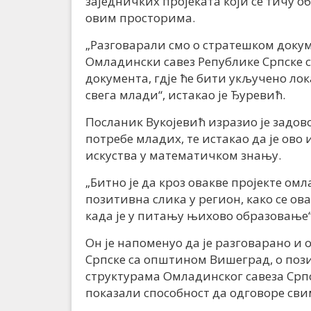
заједничких пројеката који се тичу 
овим просторима.
„Разговарали смо о стратешком доку
Омладински савез Републике Српске с
документа, гдје ће бити укључено лок
свега млади“, истакао је Ђуревић.
Посланик Вукојевић изразио је задов
потребе младих, те истакао да је ово
искуства у математичком знању.
„Битно је да кроз овакве пројекте ом
позитивна слика у регион, како се ов
када је у питању њихово образовање“,
Он је напоменуо да је разговарано и
Српске са општином Вишеград, о по
структурама Омладинског савеза Српск
показали способност да одговоре сви