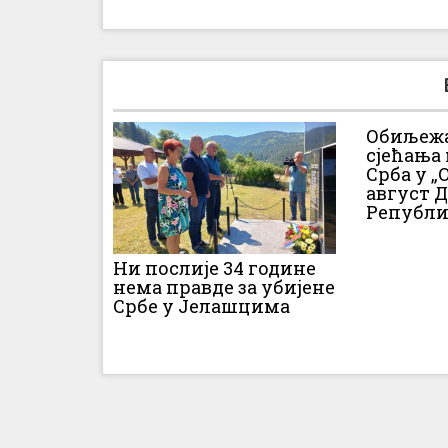
Обиљежа
сјећања
Срба у „О
август 
Републи
Ни послије 34 године
нема правде за убијене
Србе у Јелашцима