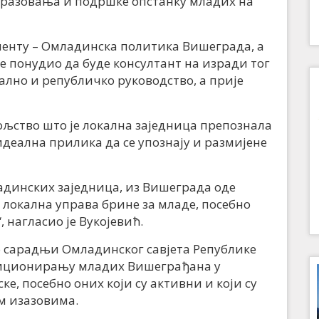
образовања и подршке опстанку младих на
менту – Омладинска политика Вишеграда, а
е понудио да буде консултант на изради тог
ално и републичко руководство, а прије
ољство што је локална заједница препознала
 идеална прилика да се упознају и размијене
ладинских заједница, из Вишеграда оде
а локална управа брине за младе, посебно
 нагласио је Вукојевић.
 о сарадњи Омладинског савјета Републике
зиционирању младих Вишеграђана у
е, посебно оних који су активни и који су
м изазовима.