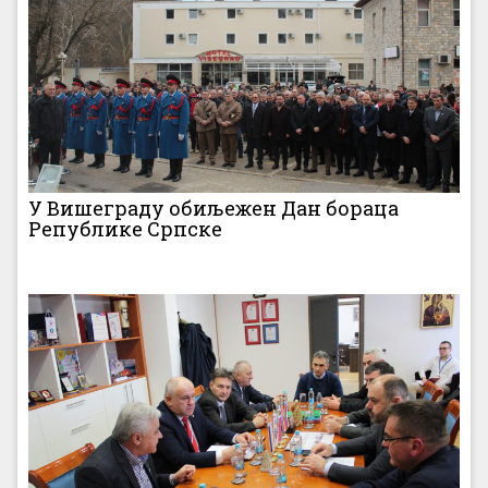
У Вишеграду обиљежен Дан бораца
Републике Српске