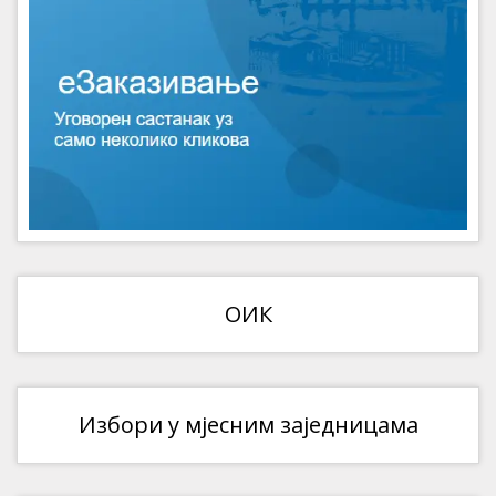
ОИК
Избори у мјесним заједницама