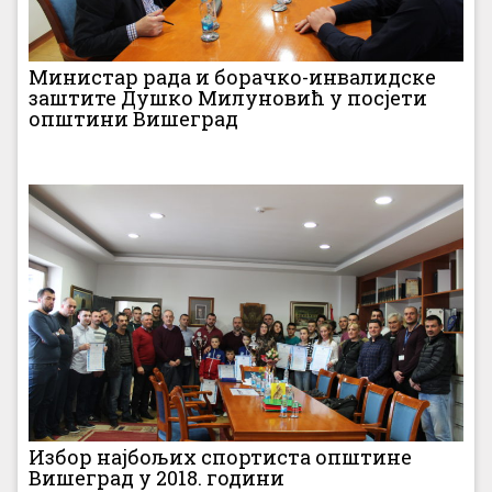
Министар рада и борачко-инвалидске
заштите Душко Милуновић у посјети
општини Вишеград
Избор најбољих спортиста општине
Вишеград у 2018. години