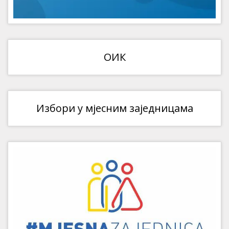
ОИК
Избори у мјесним заједницама