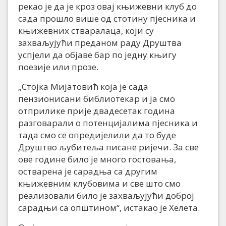
рекао је да је кроз овај књижевни клуб до
сада прошло више од стотину пјесника и
књижевних стваралаца, који су
захваљујући преданом раду Друштва
успјели да објаве бар по једну књигу
поезије или прозе.
„Стојка Мијатовић која је сада
пензионисани библиотекар и ја смо
отприлике прије двадесетак година
разговарали о потенцијалима пјесника и
тада смо се опредијелили да то буде
Друштво љубитеља писане ријечи. За све
ове године било је много гостовања,
остварена је сарадња са другим
књижевним клубовима и све што смо
реализовали било је захваљујући доброј
сарадњи са општином“, истакао је Хелета.