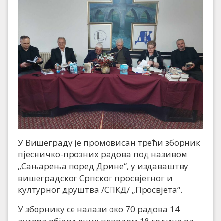
У Вишеграду је промовисан трећи зборник
пјесничко-прозних радова под називом
„Сањарења поред Дрине“, у издаваштву
вишеградског Српског просвјетног и
културног друштва /СПКД/ „Просвјета“.
У зборнику се налази око 70 радова 14
аутора објављених поводом 18 година од