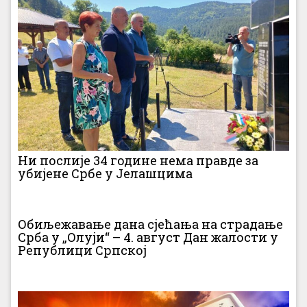
Ни послије 34 године нема правде за
убијене Србе у Јелашцима
Обиљежавање дана сјећања на страдање
Срба у „Олуји“ – 4. август Дан жалости у
Републици Српској