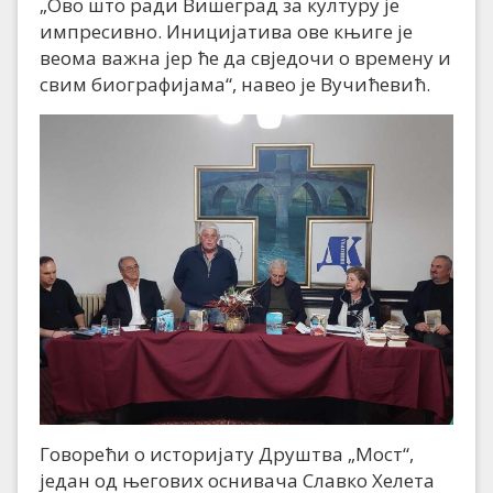
„Ово што ради Вишеград за културу је
импресивно. Иницијатива ове књиге је
веома важна јер ће да свједочи о времену и
свим биографијама“, навео је Вучићевић.
Говорећи о историјату Друштва „Мост“,
један од његових оснивача Славко Хелета