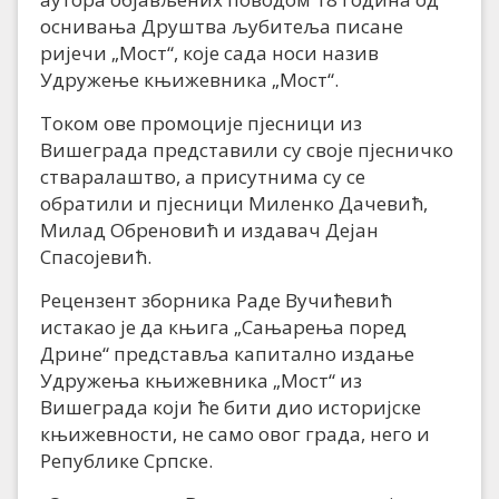
оснивања Друштва љубитеља писане
ријечи „Мост“, које сада носи назив
Удружење књижевника „Мост“.
Током ове промоције пјесници из
Вишеграда представили су своје пјесничко
стваралаштво, а присутнима су се
обратили и пјесници Миленко Дачевић,
Милад Обреновић и издавач Дејан
Спасојевић.
Рецензент зборника Раде Вучићевић
истакао је да књига „Сањарења поред
Дрине“ представља капитално издање
Удружења књижевника „Мост“ из
Вишеграда који ће бити дио историјске
књижевности, не само овог града, него и
Републике Српске.