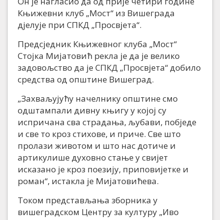
Он је нагласио да од прије четири године
Књижевни клуб „Мост“ из Вишеграда
дјелује при СПКД „Просвјета“.
Предсједник Књижевног клуба „Мост“
Стојка Мијатовић рекла је да је велико
задовољство да је СПКД „Просвјета“ добило
средства од општине Вишеград.
„Захваљујућу начелнику општине смо
одштампали дивну књигу у којој су
испричана сва страдања, љубави, побједе
и све то кроз стихове, и приче. Све што
пролази животом и што нас дотиче и
артикулише духовно стање у свијет
исказано је кроз поезију, приповијетке и
роман“, истакла је Мијатовићева.
Током представљања зборника у
вишеградском Центру за културу „Иво