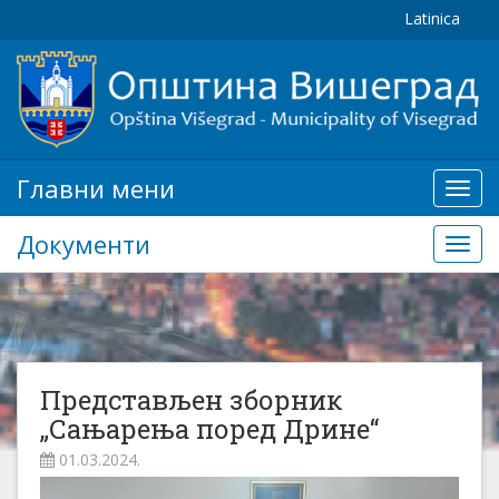
Latinica
Главни мени
Глав
мени
Документи
Доку
Представљен зборник
„Сањарења поред Дрине“
01.03.2024.