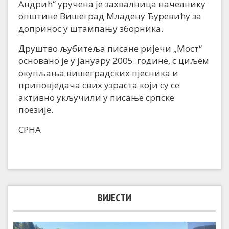
Андрић“ уручена је захвалница начелнику
општине Вишеград Младену Ђуревићу за
допринос у штампању зборника.
Друштво љубитеља писане ријечи „Мост“
основано је у јануару 2005. године, с циљем
окупљања вишеградских пјесника и
приповједача свих узраста који су се
активно укључили у писање српске
поезије.
СРНА
ВИЈЕСТИ