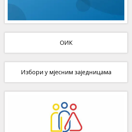
ОИК
Избори у мјесним заједницама