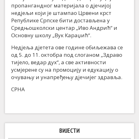
пропангандног материјала о дјечијој
недјељи који је штампао Црвени крст
Републике Српске бити достављена у
Средњошколски центар „Иво Андрић“ и
Основну школу „Вук Караџић“.
Недјеља дјетета ове године обиљежава се
од 5. до 11. октобра под слоганом „Здраво
тијело, ведар дух“, а све активности
усмјерене су на промоцију и едукацију о
очувању и унапређењу дјечијег здравља.
СРНА
ВИЈЕСТИ