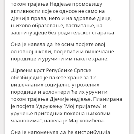
током трајања Недјеље промовишу
активности које се односе не само на
дјечија права, него и на здравље дјеце,
њихово образовање, васпитање, на
заштиту дјеце без родитељског старања.
Она је навела да ће осим посјете овој
основној школи, посјетити и вишечлане
породице и уручити им пакете хране.
„Црвени крст Републике Српске
обезбиједио је пакете хране за 12
вишечланих социјално угрожених
породица и волонтери ће их уручити
током трајања Дјечије недјеље. Планирана
је посјета Удружењу `Мој пријатељ` и
уручење пригодних поклона њиховим
члановима“, навела је Марковићева.
Она је напоменула да ће дистрибуција