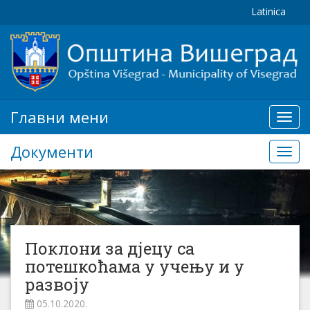
Latinica
Главни мени
Глав
мени
Документи
Доку
Поклони за дјецу са
потешкоћама у учењу и у
развоју
05.10.2020.