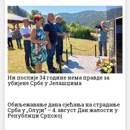
Ни послије 34 године нема правде за
убијене Србе у Јелашцима
Обиљежавање дана сјећања на страдање
Срба у „Олуји“ – 4. август Дан жалости у
Републици Српској