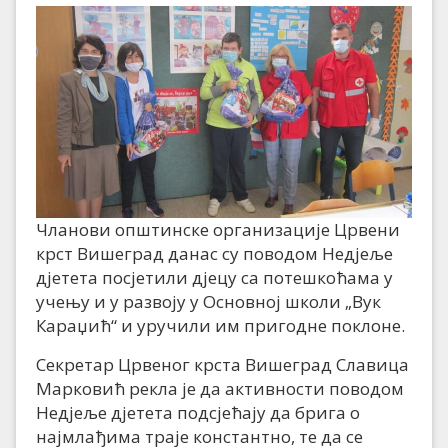
Чланови општинске организације Црвени
крст Вишеград данас су поводом Недјеље
дјетета посјетили дјецу са потешкоћама у
учењу и у развоју у Основној школи „Вук
Караџић“ и уручили им пригодне поклоне.
Секретар Црвеног крста Вишеград Славица
Марковић рекла је да активности поводом
Недјеље дјетета подсјећају да брига о
најмлађима траје константно, те да се