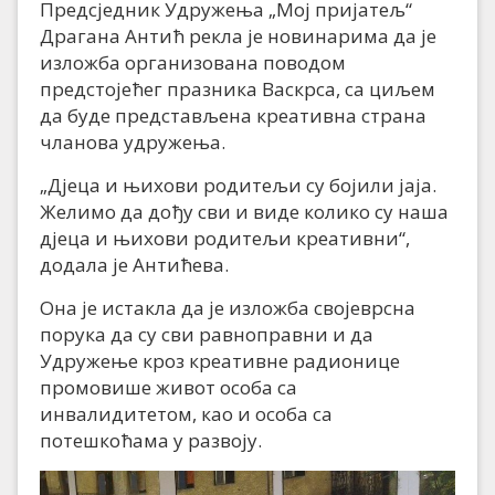
Предсједник Удружења „Мој пријатељ“
Драгана Антић рекла је новинарима да је
изложба организована поводом
предстојећег празника Васкрса, са циљем
да буде представљена креативна страна
чланова удружења.
„Дјеца и њихови родитељи су бојили јаја.
Желимо да дођу сви и виде колико су наша
дјеца и њихови родитељи креативни“,
додала је Антићева.
Она је истакла да је изложба својеврсна
порука да су сви равноправни и да
Удружење кроз креативне радионице
промовише живот особа са
инвалидитетом, као и особа са
потешкоћама у развоју.