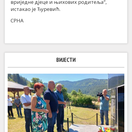
вриједне дјеце и њихових родитеља“,
истакао је Ђуревић.
СРНА
ВИЈЕСТИ