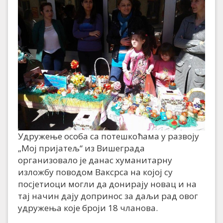
Удружење особа са потешкоћама у развоју
„Мој пријатељ“ из Вишеграда
организовало је данас хуманитарну
изложбу поводом Ваксрса на којој су
посјетиоци могли да донирају новац и на
тај начин дају допринос за даљи рад овог
удружења које броји 18 чланова.