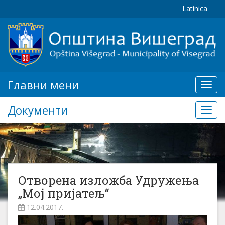
Latinica
Главни мени
Глав
мени
Документи
Доку
Отворена изложба Удружења
„Мој пријатељ“
12.04.2017.