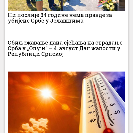
Ни послије 34 године нема правде за
убијене Србе у Јелашцима
Обиљежавање дана сјећања на страдање
Срба у „Олуји“ – 4. август Дан жалости у
Републици Српској