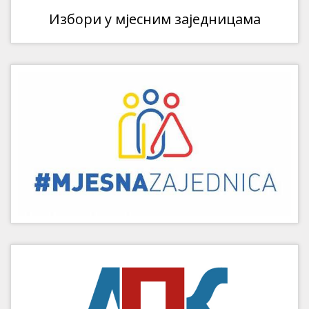
Избори у мјесним заједницама