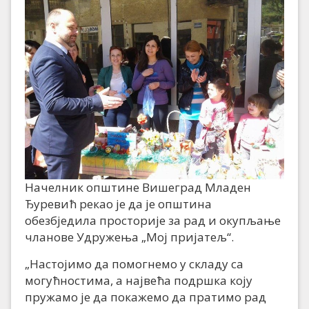
Начелник општине Вишеград Младен
Ђуревић рекао је да је општина
обезбједила просторије за рад и окупљање
чланове Удружења „Мој пријатељ“.
„Настојимо да помогнемо у складу са
могућностима, а највећа подршка коју
пружамо је да покажемо да пратимо рад