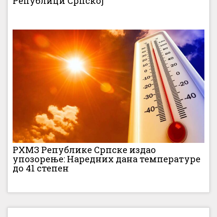
Републици Српској
РХМЗ Републике Српске издао
упозорење: Наредних дана температуре
до 41 степен