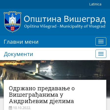
Latinica
Главни мени
Глав
мени
Документи
Доку
Одржано предавање о
Вишеграђанима у
Андрићевим дјелима
10.10.2022.