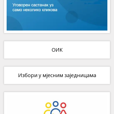
ОИК
Избори у мјесним заједницама