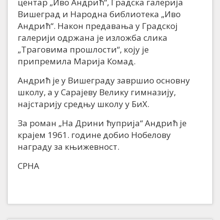
центар „Иво Андрић“, Градска галерија
Вишеград и Народна библиотека „Иво
Андрић“. Након предавања у Градској
галерији одржана је изложба слика
„Траговима прошлости“, коју је
припремила Марија Комад.
Андрић је у Вишеграду завршио основну
школу, а у Сарајеву Велику гимназију,
најстарију средњу школу у БиХ.
За роман „На Дрини ћуприја“ Андрић је
крајем 1961. године добио Нобелову
награду за књижевност.
СРНА