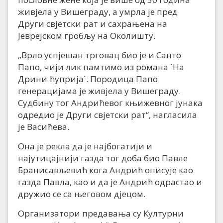
живјела у Вишеграду, а умрла је пред
Други свјетски рат и сахрањена на
Јеврејском гробљу на Околишту.
„Врло успјешан трговац био је и Санто
Папо, чији лик памтимо из романа `На
Дрини ћуприја`. Породица Папо
генерацијама је живјела у Вишеграду.
Судбину тог Андрићевог књижевног јунака
одредио је Други свјетски рат“, нагласила
је Васићева.
Она је рекла да је најбогатији и
најутицајнији газда тог доба био Павле
Бранисављевић кога Андрић описује као
газда Павла, као и да је Андрић одрастао и
дружио се са његовом дјецом.
Организатори предавања су Културни