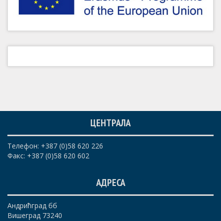
ЦЕНТРАЛА
Телефон: +387 (0)58 620 226
Факс: +387 (0)58 620 602
АДРЕСА
Андрићград бб
Вишеград 73240