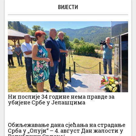
ВИЈЕСТИ
Ни послије 34 године нема правде за
убијене Србе у Јелашцима
Обиљежавање дана сјећања на страдање
Срба у „Олуји“ – 4. август Дан жалости у