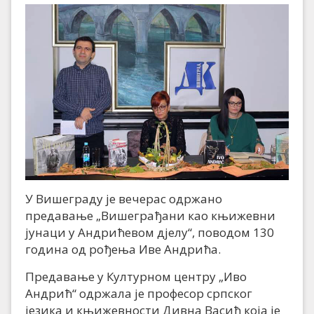
У Вишеграду је вечерас одржано
предавање „Вишеграђани као књижевни
јунаци у Андрићевом дјелу“, поводом 130
година од рођења Иве Андрића.
Предавање у Културном центру „Иво
Андрић“ одржала је професор српског
језика и књижевности Дивна Васић која је