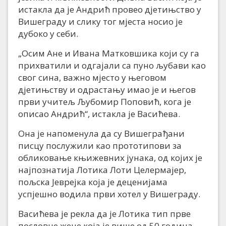
истакла да је Андрић провео дјетињство у
Вишеграду и слику тог мјеста носио је
дубоко у себи.
„Осим Ане и Ивана Матковшика који су га
прихватили и одгајали са пуно љубави као
свог сина, важно мјесто у његовом
дјетињству и одрастању имао је и његов
први учитељ Љубомир Поповић, кога је
описао Андрић“, истакла је Васићева.
Она је напоменула да су Вишеграђани
писцу послужили као прототипови за
обликовање књижевних јунака, од којих је
најпознатија Лотика Лоти Целермајер,
пољска Јеврејка која је деценијама
успјешно водила први хотел у Вишеграду.
Васићева је рекла да је Лотика тип прве
пословне жене која је више од 50 година