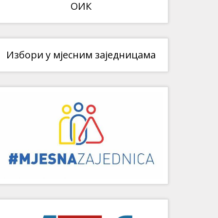
ОИК
Избори у мјесним заједницама