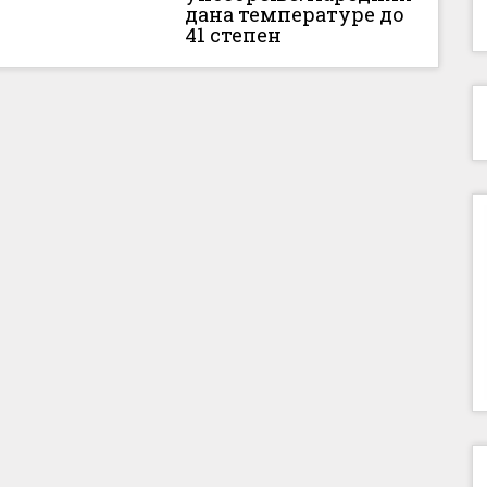
дана температуре до
41 степен