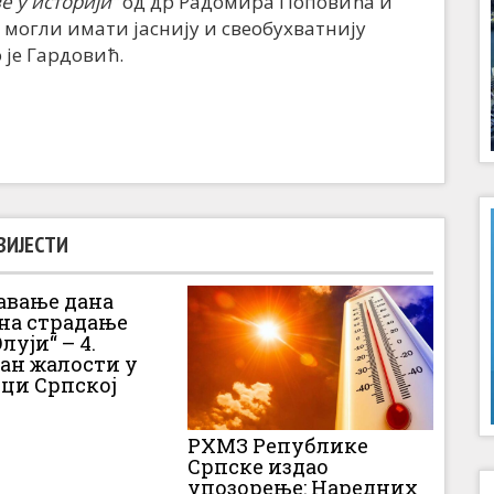
е у историји
“
од др Радомира Поповића и
 могли имати јаснију и свеобухватнију
 је Гардовић.
ВИЈЕСТИ
вање дана
 на страдање
луји“ – 4.
Дан жалости у
ци Српској
РХМЗ Републике
Српске издао
упозорење: Наредних