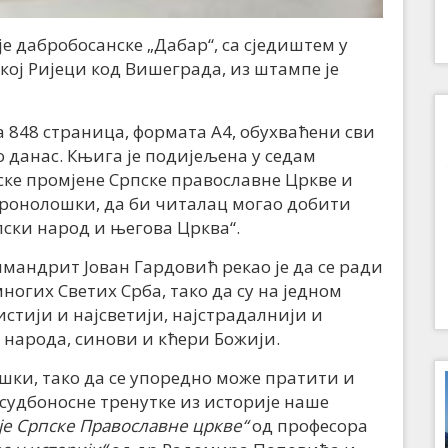
 дабробосанске „Дабар“, са сједиштем у
кој Ријеци код Вишеграда, из штампе је
на 848 страница, формата А4, обухваћени сви
о данас. Књига је подијељена у седам
ске промјене Српске православне Цркве и
 хронолошки, да би читалац могао добити
пски народ и његова Црква“.
мандрит Јован Гардовић рекао је да се ради
ногих Светих Срба, тако да су на једном
стији и најсветији, најстрадалнији и
 народа, синови и кћери Божији.
шки, тако да се упоредно може пратити и
 судбоносне тренутке из историје наше
је
Српске Православне цркве
“
од професора