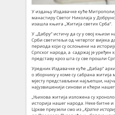
У издању Издавачке куће Митрополије
манастиру Светог Николаја у Добрунс
изашла књига „Житија светих Срба“.
У „Дабру“ истичу да су у овој књизи 
Срби светитељи од четвртог вијека д
периода који су ослоњени на историј
Српског народа, а садржај је уређен
представу кроз шта су све прошли Ср
Уредник Издавачке куће „Дабар“ архи
о зборнику у коме су сабрана житија м
мјесту представљени најљепши, најчи
најузвишенији синови и кћери нашег
„Њихова житија изложена су хроноло
историја нашег народа. Неке битне и
Цркве преузели смо из „
Кратке истори