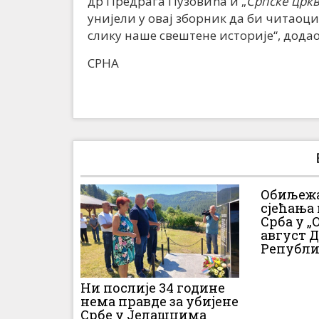
др Предрага Пузовића и „
Српске цркв
унијели у овај зборник да би читаоци
слику наше свештене историје“, додао
СРНА
Обиљежа
сјећања
Срба у „О
август 
Републи
Ни послије 34 године
нема правде за убијене
Србе у Јелашцима