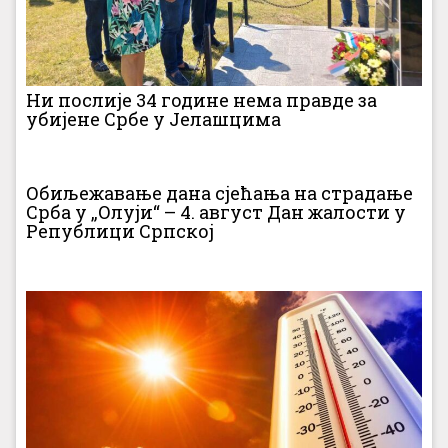
Ни послије 34 године нема правде за
убијене Србе у Јелашцима
Обиљежавање дана сјећања на страдање
Срба у „Олуји“ – 4. август Дан жалости у
Републици Српској