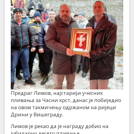
Предраг Лимов, најстарији учесник
пливања за Часни крст, данас је побиједио
на овом такмичењу одржаном на ријеци
Дрини у Вишеграду.
Лимов је рекао да је награду добио на
јубиларно десето пливање.