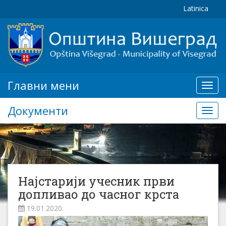
Latinica
Главни мени
Глав
мени
Документи
Доку
Најстарији учесник први
допливао до часног крста
19.01.2020.