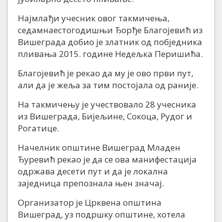
Најмлађи учесник овог такмичења,
седамнаестогодишњи Ђорђе Благојевић из
Вишеграда добио је златник од побједника
пливања 2015. године Недељка Перишића.
Благојевић је рекао да му је ово први пут,
али да је жеља за тим постојала од раније.
На такмичењу је учествовало 28 учесника
из Вишеграда, Бијељине, Сокоца, Рудог и
Рогатице.
Начелник општине Вишеград Младен
Ђуревић рекао је да се ова манифестација
одржава десети пут и да је локална
заједница препознала њен значај.
Организатор је Црквена општина
Вишеград, уз подршку општине, хотела