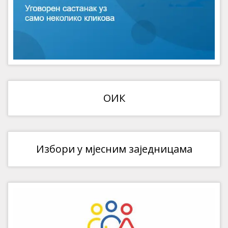
ОИК
Избори у мјесним заједницама