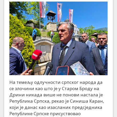
На темељу одлучности српског народа да
се злочини као што је у Старом Броду на
Дрини никада више не понови настала је
Република Српска, рекао је Синиша Каран,
који је данас као изасланик предсједника
Републике Српске присуствовао