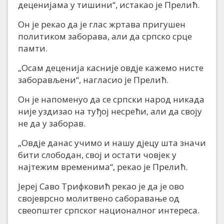
деценијама у тишини“, истакао је Прелић.
Он је рекао да је глас жртава пригушен
политиком заборава, али да српско срце
памти.
„Осам деценија касније овдје кажемо нисте
заборављени“, нагласио је Прелић.
Он је напоменуо да се српски народ никада
није уздизао на туђој несрећи, али да своју
не да у заборав.
„Овдје данас учимо и нашу дјецу шта значи
бити слободан, свој и остати човјек у
најтежим временима“, рекао је Прелић.
Јереј Саво Трифковић рекао је да је ово
својеврсно молитвено саборавање од
свеопштег српског националног интереса.