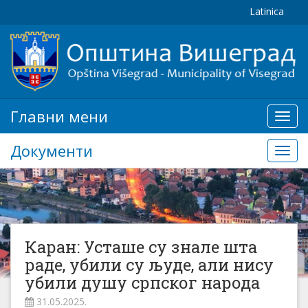
Latinica
Главни мени
Глав
мени
Документи
Доку
Каран: Усташе су знале шта
раде, убили су људе, али нису
убили душу српског народа
31.05.2025.