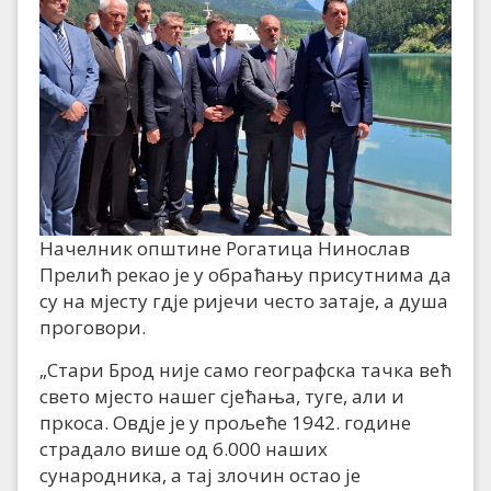
Начелник општине Рогатица Нинослав
Прелић рекао је у обраћању присутнима да
су на мјесту гдје ријечи често затаје, а душа
проговори.
„Стари Брод није само географска тачка већ
свето мјесто нашег сјећања, туге, али и
пркоса. Овдје је у прољеће 1942. године
страдало више од 6.000 наших
сународника, а тај злочин остао је