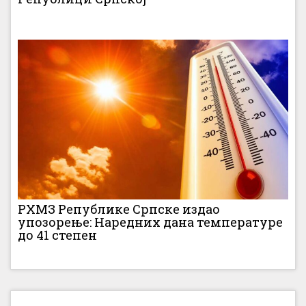
РХМЗ Републике Српске издао
упозорење: Наредних дана температуре
до 41 степен