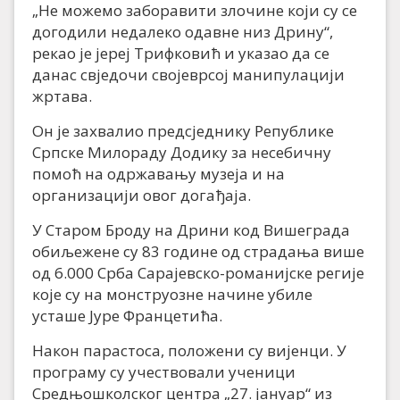
„Не можемо заборавити злочине који су се
догодили недалеко одавне низ Дрину“,
рекао је јереј Трифковић и указао да се
данас свједочи својеврсој манипулацији
жртава.
Он је захвалио предсједнику Републике
Српске Милораду Додику за несебичну
помоћ на одржавању музеја и на
организацији овог догађаја.
У Старом Броду на Дрини код Вишеграда
обиљежене су 83 године од страдања више
од 6.000 Срба Сарајевско-романијске регије
које су на монструозне начине убиле
усташе Јуре Францетића.
Након парастоса, положени су вијенци. У
програму су учествовали ученици
Средњошколског центра „27. јануар“ из