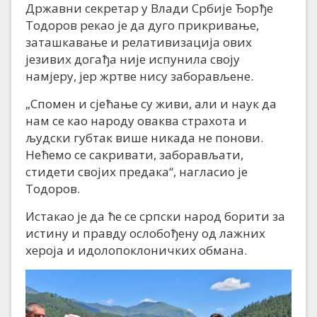
Државни секретар у Влади Србије Ђорђе
Тодоров рекао је да дуго прикривање,
заташкавање и релативизација ових
језивих догађа није испунила своју
намјеру, јер жртве нису заборављене.
„Спомен и сјећање су живи, али и наук да
нам се као народу оваква страхота и
људски губтак више никада не понови.
Нећемо се сакривати, заборављати,
стидети својих предака“, нагласио је
Тодоров.
Истакао је да ће се српски народ борити за
истину и правду ослобођену од лажних
хероја и идолопоклоничких обмана.