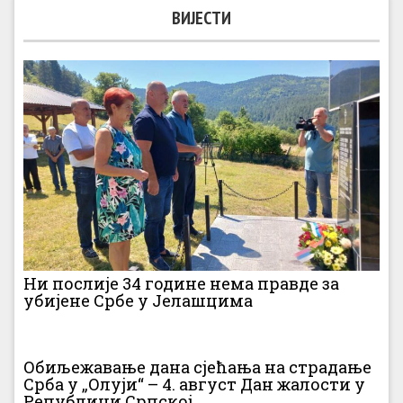
ВИЈЕСТИ
Ни послије 34 године нема правде за
убијене Србе у Јелашцима
Обиљежавање дана сјећања на страдање
Срба у „Олуји“ – 4. август Дан жалости у
Републици Српској