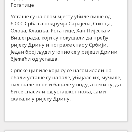
Рогатице
Усташе су на овом мјесту убиле више од
6.000 Срба са подручја Сарајева, Сокоца,
Олова, Кладња, Рогатице, Хан Пијеска и
Вишеграда, који су покушали да пређу
ријеку Дрину и потраже спас у Србији.
Један број људи утопио се у ријеци Дрини
бјежећи од усташа.
Српске цивиле који су се нагомилали на
обали усташе су напале, убијале их, мучиле,
силовале жене и бацале у воду, а неки су, да
би се спасили од усташког ножа, сами
скакали у ријеку Дрину.