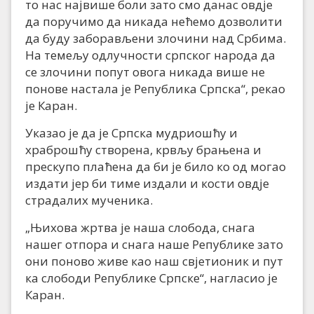
то нас највише боли зато смо данас овдје
да поручимо да никада нећемо дозволити
да буду заборављени злочини над Србима.
На темељу одлучности српског народа да
се злочини попут овога никада више не
понове настала је Република Српска“, рекао
је Каран.
Указао је да је Српска мудриошћу и
храброшћу створена, крвљу брањена и
прескупо плаћена да би је било ко од могао
издати јер би тиме издали и кости овдје
страдалих мученика.
„Њихова жртва је наша слобода, снага
нашег отпора и снага наше Републике зато
они поново живе као наш свјетионик и пут
ка слободи Републике Српске“, нагласио је
Каран.