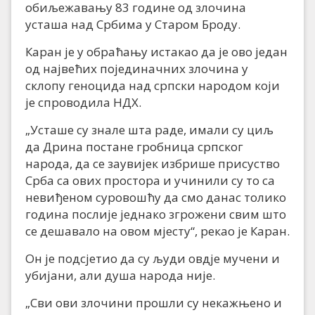
обиљежавању 83 године од злочина
усташа над Србима у Старом Броду.
Каран је у обраћању истакао да је ово један
од највећих појединачних злочина у
склопу геноцида над српски народом који
је спроводила НДХ.
„Усташе су знале шта раде, имали су циљ
да Дрина постане гробница српског
народа, да се заувијек избрише присуство
Срба са ових простора и учинили су то са
невиђеном суровошћу да смо данас толико
година послије једнако згрожени свим што
се дешавало на овом мјесту“, рекао је Каран.
Он је подсјетио да су људи овдје мучени и
убијани, али душа народа није.
„Сви ови злочини прошли су некажњено и