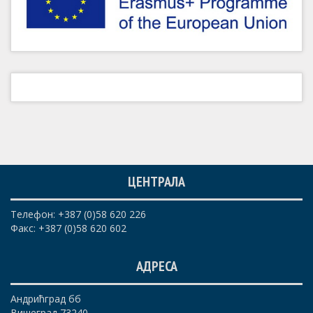
ЦЕНТРАЛА
Телефон: +387 (0)58 620 226
Факс: +387 (0)58 620 602
АДРЕСА
Андрићград бб
Вишеград 73240