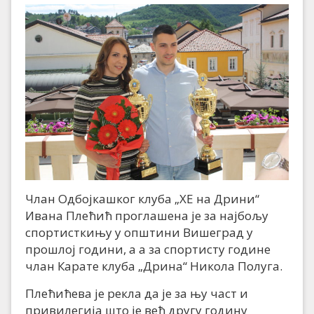
Члан Одбојкашког клуба „ХЕ на Дрини“
Ивана Плећић проглашена је за најбољу
спортисткињу у општини Вишеград у
прошлој години, а а за спортисту године
члан Карате клуба „Дрина“ Никола Полуга.
Плећићева је рекла да је за њу част и
привилегија што је већ другу годину