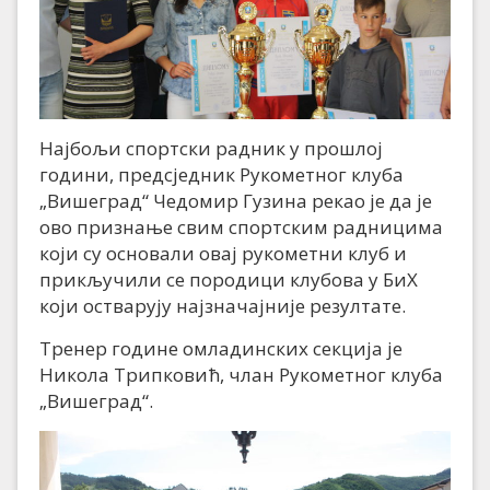
Најбољи спортски радник у прошлој
години, предсједник Рукометног клуба
„Вишеград“ Чедомир Гузина рекао је да је
ово признање свим спортским радницима
који су основали овај рукометни клуб и
прикључили се породици клубова у БиХ
који остварују најзначајније резултате.
Тренер године омладинских секција је
Никола Трипковић, члан Рукометног клуба
„Вишеград“.