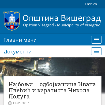
Latinica
Главни мени
Глав
мени
Документи
Доку
Најбољи – одбојкашица Ивана
Плећић и каратиста Никола
Полуга
11.05.2017.