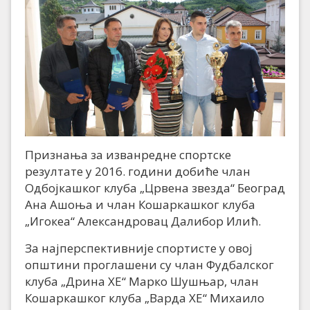
Признања за изванредне спортске
резултате у 2016. години добиће члан
Одбојкашког клуба „Црвена звезда“ Београд
Ана Ашоња и члан Кошаркашког клуба
„Игокеа“ Александровац Далибор Илић.
За најперспективније спортисте у овој
општини проглашени су члан Фудбалског
клуба „Дрина ХЕ“ Марко Шушњар, члан
Кошаркашког клуба „Варда ХЕ“ Михаило