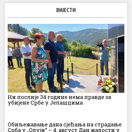
ВИЈЕСТИ
Ни послије 34 године нема правде за
убијене Србе у Јелашцима
Обиљежавање дана сјећања на страдање
Срба у „Олуји“ – 4. август Дан жалости у