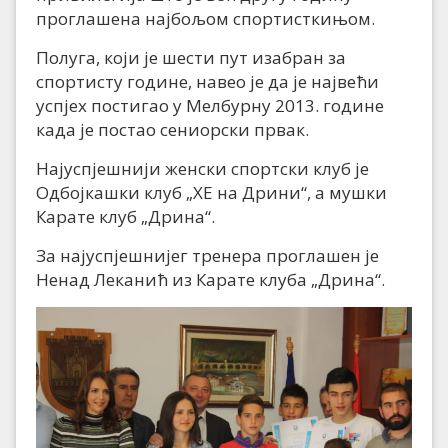
проглашена најбољом спортисткињом.
Полуга, који је шести пут изабран за
спортисту године, навео је да је највећи
успјех постигао у Мелбурну 2013. године
када је постао сениорски првак.
Најуспјешнији женски спортски клуб је
Одбојкашки клуб „ХЕ на Дрини“, а мушки
Карате клуб „Дрина“.
За најуспјешнијег тренера проглашен је
Ненад Леканић из Карате клуба „Дрина“.