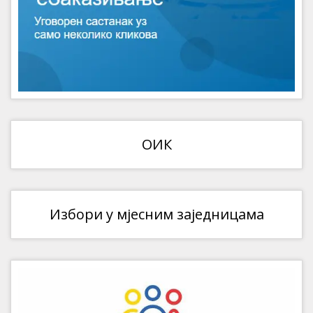
ОИК
Избори у мјесним заједницама