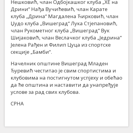
Нешковић, члан Одбојкашког клуба „ХЕ на
Дрини“ Нађа Вучићевић, члан Карате
клуба „Дрина“ Магдалена Ћирковић, члан
Џудо клуба „Вишеград“ Лука Стјепановић,
члан Рукометног клуба „Вишеград“ Вук
Шијаковић, члан Веслачког клуба „Једрина“
Јелена Рађен и Филип Цуца из спортске
секције „Бамби“.
Начелник општине Вишеград Младен
Ђуревић честитао је свим спортистима и
клубовима на постигнутом успјеху и обећао
да ће општина и наставити да унапређује
услове за рад свих клубова.
СРНА