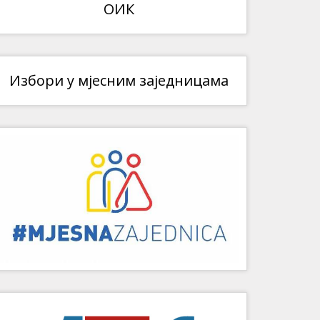
ОИК
Избори у мјесним заједницама