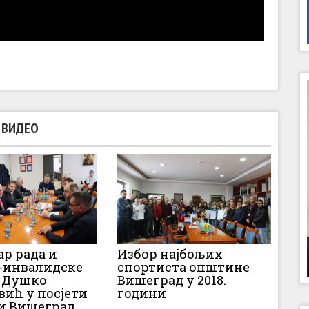
ВИДЕО
р рада и
Избор најбољих
-инвалидске
спортиста општине
 Душко
Вишеград у 2018.
ић у посјети
години
и Вишеград