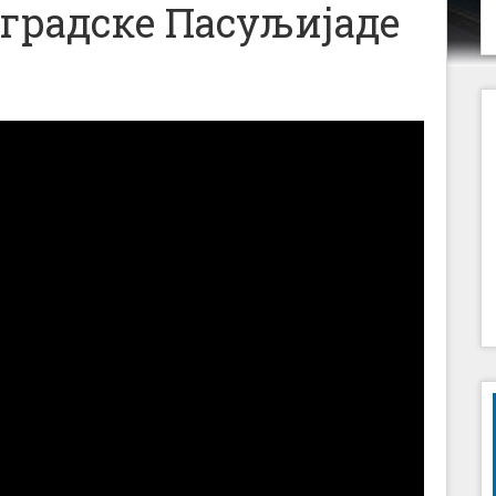
градске Пасуљијаде