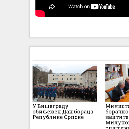
У Вишеграду
Министа
обиљежен Дан бораца
борачко
Републике Српске
заштите
Милунов
општин