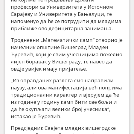
професори са Универзитета у Источном
Сарајеву и Универитета у Бањалуци, те
напоменуо да ће се потрудити да младима
приближе ово дефицитарна занимања.
Тродневни „Математички камп“ отворио је
начелник општине Вишеград Младен
Ђуревић, који је свим учесницима пожелио
лијеп боравак у Вишеграду, те навео да
овдје увијек имају пријатеље.
„Из оправданих разлога смо направили
паузу, али ова манифестација већ поприма
традиционални карактер и вјерујем да ће
из године у годину камп бити све бољи и
да ће окупљати велики број учесника“,
истакао је Ђуревић.
Предсједник Савјета младих вишегрдске