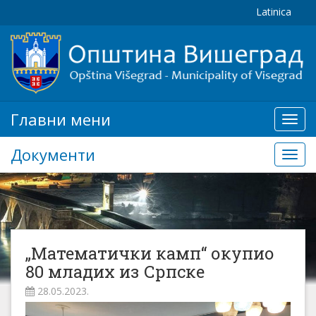
Latinica
Главни мени
Глав
мени
Документи
Доку
„Математички камп“ окупио
80 младих из Српске
28.05.2023.