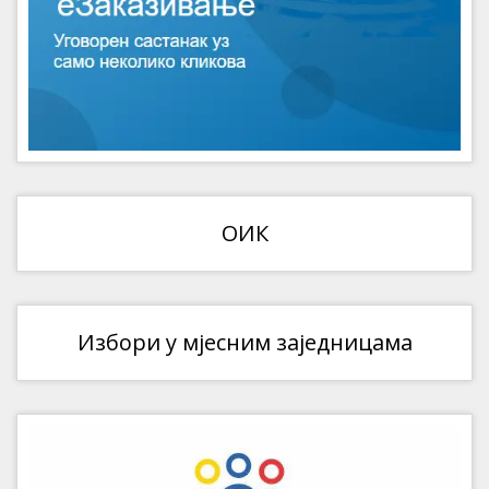
ОИК
Избори у мјесним заједницама