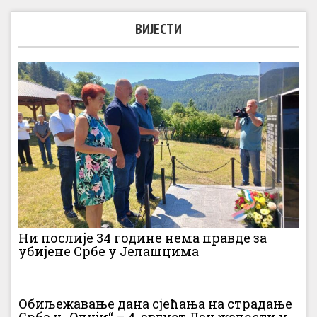
ВИЈЕСТИ
Ни послије 34 године нема правде за
убијене Србе у Јелашцима
Обиљежавање дана сјећања на страдање
Срба у „Олуји“ – 4. август Дан жалости у