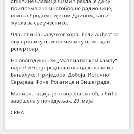
општине Славица Симић рекла је да су
припремљене многобројне радионице,
вожња бродом ријеком Дрином, као и
журка за све учеснике.
Чланови бањалучког хора „Бели анђео“ за
ову прилику припремили су пригодан
репертоар.
На овогодишњем „Математичком кампу“
највећи број средњошколаца долази из
Бањалуке, Приједора, Добоја, Источног
Сарајева, Фоче, Рогатице и Вишеграда.
Манифестација је отворена синоћ, а биће
завршена у понедјељак, 29. маја.
СРНА