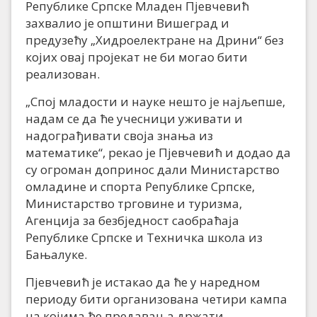
Републике Српске Младен Пјевчевић
захвалио је општини Вишеград и
предузећу „Хидроелектране на Дрини“ без
којих овај пројекат не би могао бити
реализован.
„Спој младости и науке нешто је најљепше,
надам се да ће учесници уживати и
надограђивати своја знања из
математике“, рекао је Пјевчевић и додао да
су огроман допринос дали Министарство
омладине и спорта Републике Српске,
Министарство трговине и туризма,
Агенција за безбједност саобраћаја
Републике Српске и Техничка школа из
Бањалуке.
Пјевчевић је истакао да ће у наредном
периоду бити организована четири кампа
на којима ће предавања држати