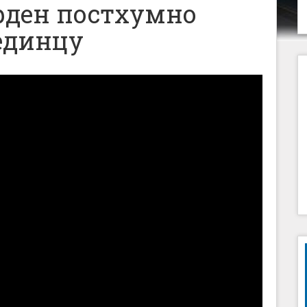
орден постхумно
јединцу