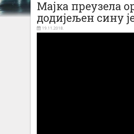
Мајка преузела 
додијељен сину 
19.11.2018.