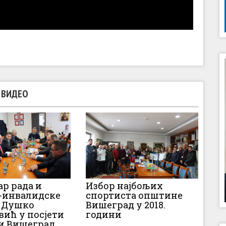
ВИДЕО
р рада и
Избор најбољих
-инвалидске
спортиста општине
 Душко
Вишеград у 2018.
ић у посјети
години
и Вишеград