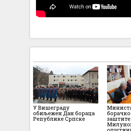
У Вишеграду
Министа
обиљежен Дан бораца
борачко
Републике Српске
заштите
Милунов
општин