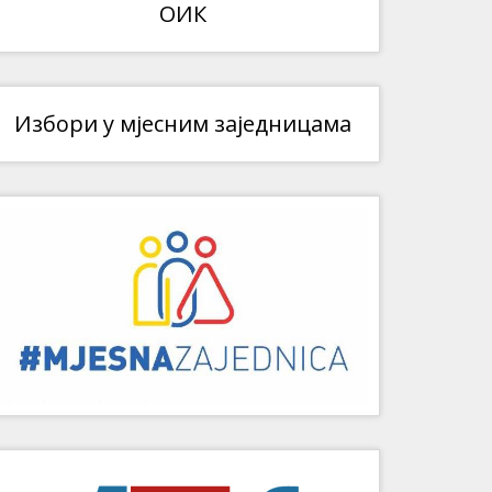
ОИК
Избори у мјесним заједницама