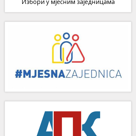
Избори у мјесним заједницама