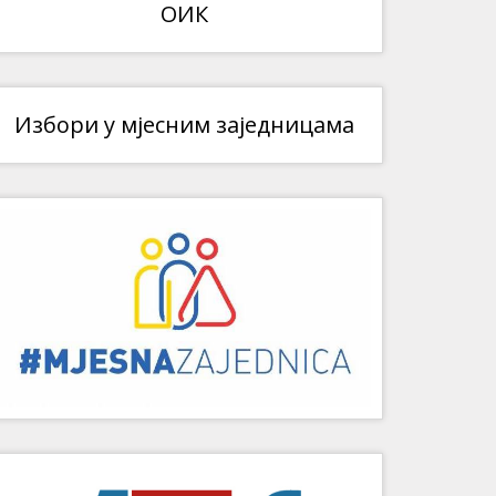
ОИК
Избори у мјесним заједницама