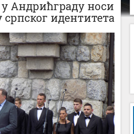
 у Андрићграду носи
 српског идентитета