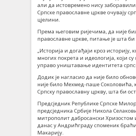
али да истовремено нису заборавили 
Српске православне цркве очувају ср
цјелини.
Према његовим ријечима, да није би
православне цркве, питање је шта би
„Историја и догађаји кроз историју, к
многих покрета и идеологија, који с
управо уништавање идентитета српско
Додик је нагласио да није било обнове
није било Мехмед-паше Соколовића, к
Српску православну цркву, шта би ос
Предсједник Републике Српске Милор
предсједника Србије Никола Селаков
митрополит дабросански Хризостом и
данас у Андрићграду споменик браћ
Макарију.