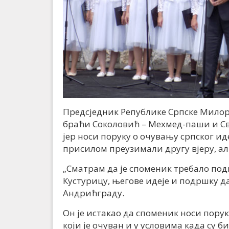
Предсједник Републике Српске Милора
браћи Соколовић – Мехмед-паши и Св
јер носи поруку о очувању српског ид
присилом преузимали другу вјеру, а
„Сматрам да је споменик требало поди
Кустурицу, његове идеје и подршку да
Андрићграду.
Он је истакао да споменик носи пору
који је очуван и у условима када су 