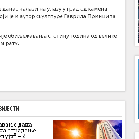
 данас налази на улазу у град од камена,
који је и аутор скулптуре Гаврила Принципа
ије обиљежавања стотину година од велике
ом рату.
ВИЈЕСТИ
вање дана
 на страдање
луји“ – 4.