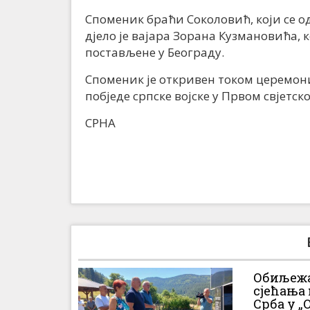
Споменик браћи Соколовић, који се од
дјело је вајара Зорана Кузмановића, 
постављене у Београду.
Споменик је откривен током церемон
побједе српске војске у Првом свјетск
СРНА
Обиљежа
сјећања
Срба у „О