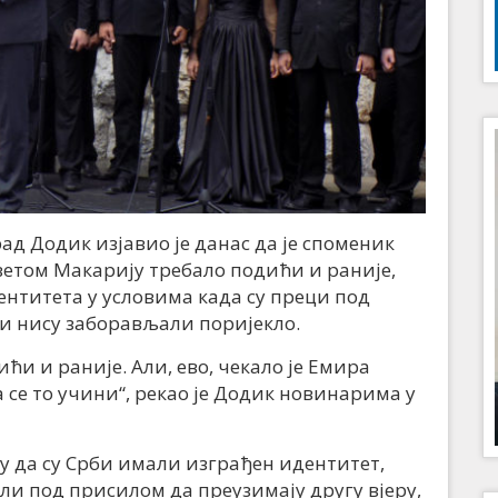
д Додик изјавио је данас да је споменик
етом Макарију требало подићи и раније,
ентитета у условима када су преци под
ли нису заборављали поријекло.
ћи и раније. Али, ево, чекало је Емира
 се то учини“, рекао је Додик новинарима у
ку да су Срби имали изграђен идентитет,
били под присилом да преузимају другу вјеру,