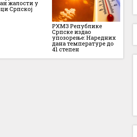
Дан жалости у
ци Српској
РХМЗ Републике
Српске издао
упозорење: Наредних
дана температуре до
41 степен