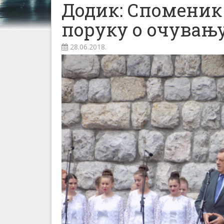
Додик: Споменик
поруку о очувању
28.06.2018.