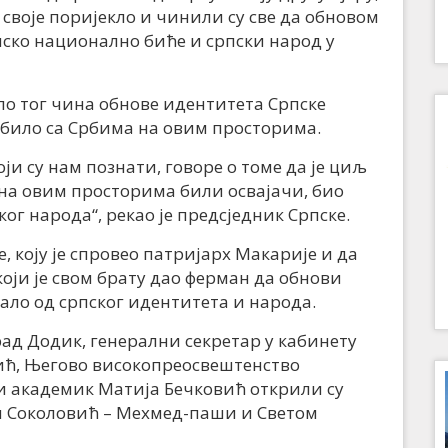
своје поријекло и чинили су све да обновом
пско национално биће и српски народ у
ло тог чина обнове идентитета Српске
 било са Србима на овим просторима.
оји су нам познати, говоре о томе да је циљ
у на овим просторима били освајачи, био
г народа“, рекао је предсједник Српске.
, коју је спровео патријарх Макарије и да
оји је свом брату дао ферман да обнови
тало од српског идентитета и народа.
ад Додик, генерални секретар у кабинету
ић, Његово високопреосвештенство
 академик Матија Бечковић открили су
и Соколовић – Мехмед-паши и Светом