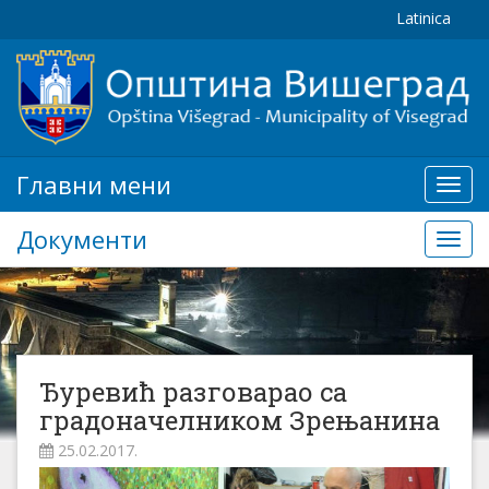
Latinica
Главни мени
Глав
мени
Документи
Доку
Ђуревић разговарао са
градоначелником Зрењанина
25.02.2017.