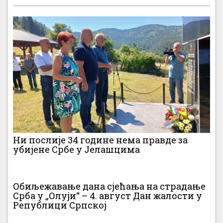
Ни послије 34 године нема правде за
убијене Србе у Јелашцима
Обиљежавање дана сјећања на страдање
Срба у „Олуји“ – 4. август Дан жалости у
Републици Српској