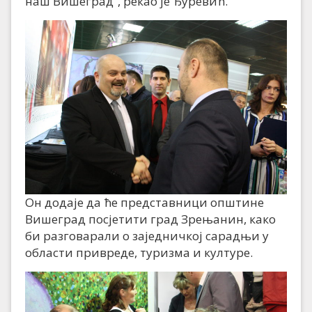
наш Вишеград“, рекао је Ђуревић.
Он додаје да ће представници општине
Вишеград посјетити град Зрењанин, како
би разговарали о заједничкој сарадњи у
области привреде, туризма и културе.