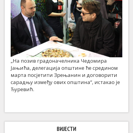
„На позив градоначелника Чедомира
Јањића, делегација општине ће средином
марта посјетити Зрењанин и договорити
сарадњу између ових општина“, истакао је
Ђуревић.
ВИЈЕСТИ