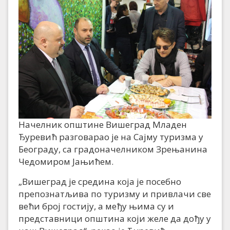
Начелник општине Вишеград Младен
Ђуревић разговарао је на Сајму туризма у
Београду, са градоначелником Зрењанина
Чедомиром Јањићем.
„Вишеград је средина која је посебно
препознатљива по туризму и привлачи све
већи број гостију, а међу њима су и
представници општина који желе да дођу у