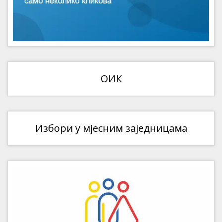
ОИК
Избори у мјесним заједницама