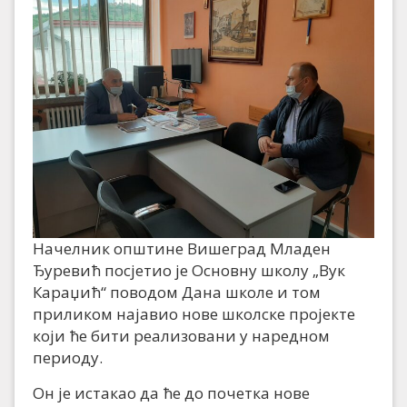
Начелник општине Вишеград Младен
Ђуревић посјетио је Основну школу „Вук
Караџић“ поводом Дана школе и том
приликом најавио нове школске пројекте
који ће бити реализовани у наредном
периоду.
Он је истакао да ће до почетка нове