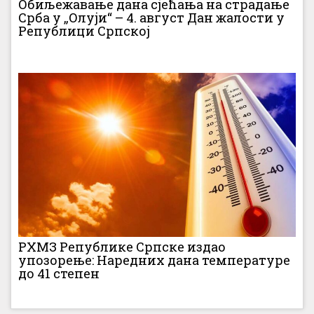
Обиљежавање дана сјећања на страдање
Срба у „Олуји“ – 4. август Дан жалости у
Републици Српској
РХМЗ Републике Српске издао
упозорење: Наредних дана температуре
до 41 степен