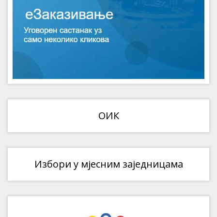
ОИК
Избори у мјесним заједницама