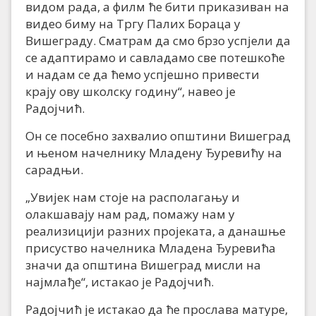
видом рада, а филм ће бити приказиван на
видео биму на Тргу Палих Бораца у
Вишеграду. Сматрам да смо брзо успјели да
се адаптирамо и савладамо све потешкоће
и надам се да ћемо успјешно привести
крају ову школску годину“, навео је
Радојчић.
Он се посебно захвалио општини Вишеград
и њеном начелнику Младену Ђуревићу на
сарадњи.
„Увијек нам стоје на располагању и
олакшавају нам рад, помажу нам у
реализицији разних пројеката, а данашње
присуство начелника Младена Ђуревића
значи да општина Вишеград мисли на
најмлађе“, истакао је Радојчић.
Радојчић је истакао да ће прослава матуре,