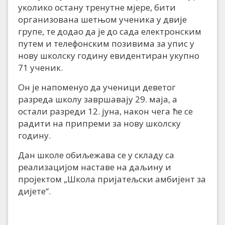
уколико остану тренутне мјере, бити
организована шетњом ученика у двије
групе, те додао да је до сада електронским
путем и телефонским позивима за упис у
нову школску годину евидентиран укупно
71 ученик.
Он је напоменуо да ученици деветог
разреда школу завршавају 29. маја, а
остали разреди 12. јуна, након чега ће се
радити на припреми за нову школску
годину.
Дан школе обиљежава се у складу са
реализацијом наставе на даљину и
пројектом „Школа пријатељски амбијент за
дијете“.