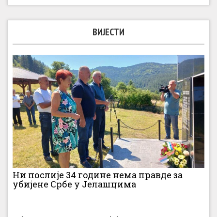
ВИЈЕСТИ
Ни послије 34 године нема правде за
убијене Србе у Јелашцима