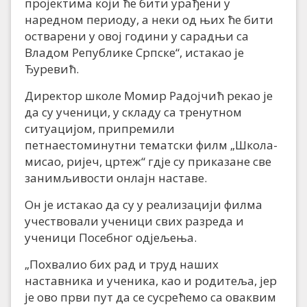
пројектима који ће бити урађени у
наредном периоду, а неки од њих ће бити
остварени у овој години у сарадњи са
Владом Републике Српске“, истакао је
Ђуревић.
Директор школе Момир Радојчић рекао је
да су ученици, у складу са тренутном
ситуацијом, припремили
петнаестоминутни тематски филм „Школа-
мисао, ријеч, цртеж“ гдје су приказане све
занимљивости онлајн наставе.
Он је истакао да су у реализацији филма
учествовали ученици свих разреда и
ученици Посебног одјељења.
„Похвалио бих рад и труд наших
наставника и ученика, као и родитеља, јер
је ово први пут да се сусрећемо са оваквим