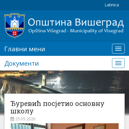
Latinica
Главни мени
Глав
мени
Документи
Доку
Ђуревић посјетио основну
школу
25.05.2020.