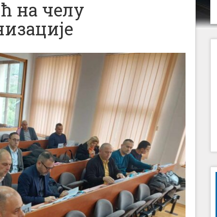
ћ на челу
низације