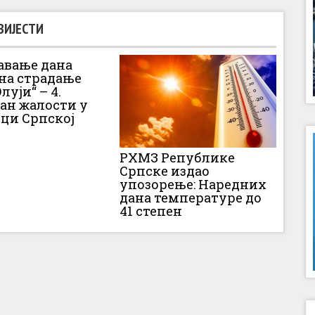
ВИЈЕСТИ
вање дана
 на страдање
луји“ – 4.
Дан жалости у
ци Српској
РХМЗ Републике
Српске издао
упозорење: Наредних
дана температуре до
41 степен