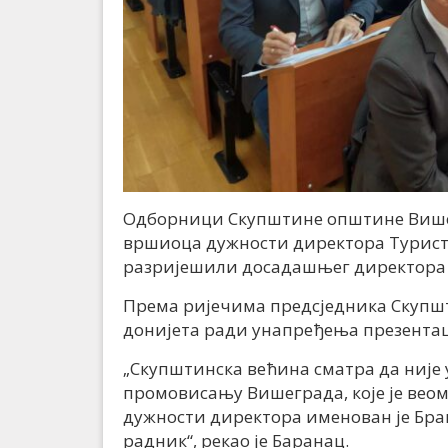
Одборници Скупштине општине Вишег
вршиоца дужности директора Турист
разријешили досадашњег директора
Према ријечима предсједника Скупшт
донијета ради унапређења презентац
„Скупштинска већина сматра да није
промовисању Вишеграда, које је веом
дужности директора именован је Бр
радник“, рекао је Баранац.