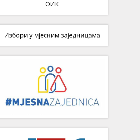
ОИК
Избори у мјесним заједницама