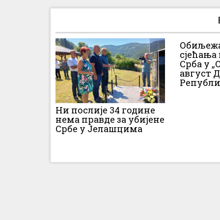
Обиљежа
сјећања
Срба у „О
август 
Републи
Ни послије 34 године
нема правде за убијене
Србе у Јелашцима