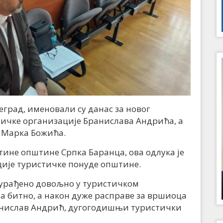
рад, именовали су данас за новог
ичке организације Бранислава Андрића, а
 Марка Божића.
ине општине Српка Баранца, ова одлука је
ије туристичке понуде општине.
 урађено довољно у туристичком
а битно, а након дуже расправе за вршиоца
анислав Андрић, дугогодишњи туристички