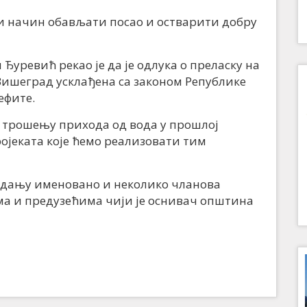
љи начин обављати посао и остварити добру
ревић рекао је да је одлука о преласку на
ишеград усклађена са законом Републике
ефите.
о трошењу прихода од вода у прошлој
ројеката које ћемо реализовати тим
једању именовано и неколико чланова
ма и предузећима чији је оснивач општина