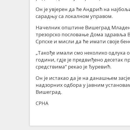
Он је увјерен да ће Андрић на најбо
сарадњу са локалном управом.
Начелник општине Вишеград Младен Ђу
трезорско пословање Дома здравља В
Српске и мисли да ће имати своје бен
„Такође имали смо неколико одлука 
години, гдје је предвиђено десетак п
средствима“ рекао је Ђуревић.
Он је истакао да је на данашњем зас
надзорних одбора у јавним установа
Вишеград.
СРНА