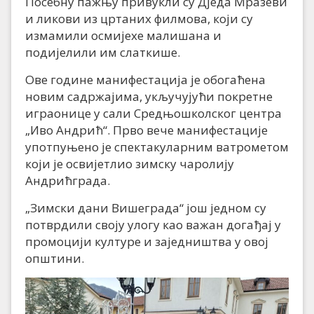
Посебну пажњу привукли су Дједа Мразеви
и ликови из цртаних филмова, који су
измамили осмијехе малишана и
подијелили им слаткише.
Ове године манифестација је обогаћена
новим садржајима, укључујући покретне
играонице у сали Средњошколског центра
„Иво Андрић“. Прво вече манифестације
употпуњено је спектакуларним ватрометом
који је освијетлио зимску чаролију
Андрићграда.
„Зимски дани Вишеграда“ још једном су
потврдили своју улогу као важан догађај у
промоцији културе и заједништва у овој
општини.