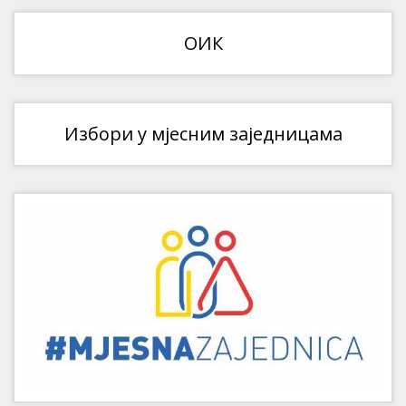
ОИК
Избори у мјесним заједницама