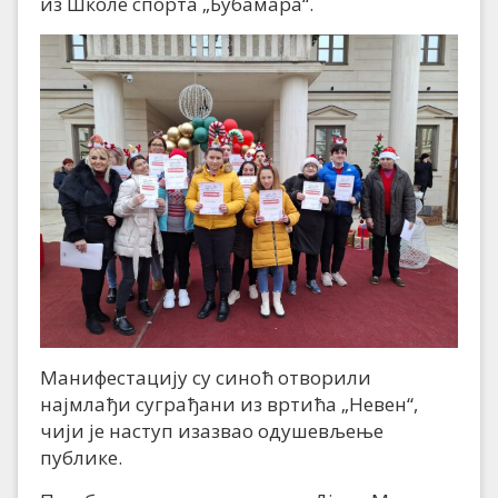
из Школе спорта „Бубамара“.
Манифестацију су синоћ отворили
најмлађи суграђани из вртића „Невен“,
чији је наступ изазвао одушевљење
публике.