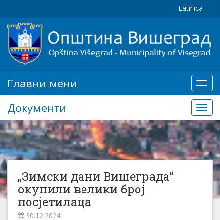
Latinica
Главни мени
Глав
мени
Документи
Доку
„Зимски дани Вишеграда“
окупили велики број
посјетилаца
30.12.2024.