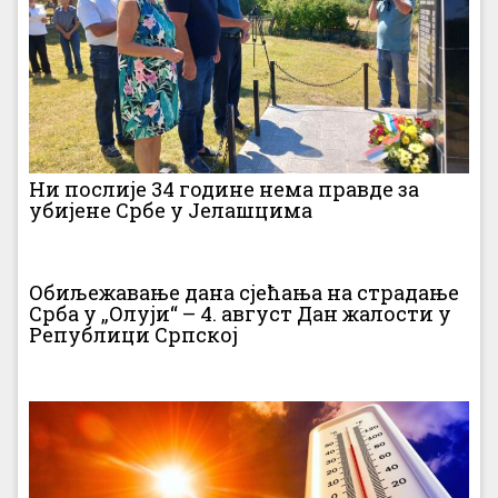
Ни послије 34 године нема правде за
убијене Србе у Јелашцима
Обиљежавање дана сјећања на страдање
Срба у „Олуји“ – 4. август Дан жалости у
Републици Српској