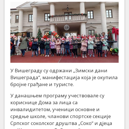
У Вишеграду су одржани „Зимски дани
Вишеграда“, манифестација која је окупила
бројне грађане и туристе.
У данашњем програму учествовале су
кориснице Дома за лица са
инвалидитетом, ученици основне и
средње школе, чланови спортске секције
Српског соколског друштва „Соко“ и дјеца