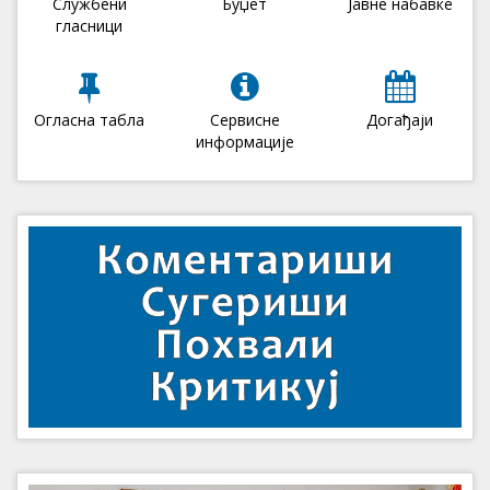
Службени
Буџет
Јавне набавке
гласници
Огласна табла
Сервисне
Догађаји
информације