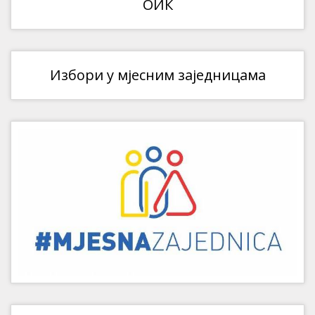
ОИК
Избори у мјесним заједницама