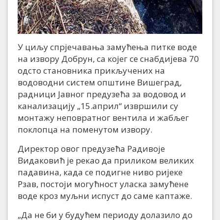
У циљу спрјечавања замућења питке воде
на извору Добрун, са којег се снабдијева 70
одсто становника прикључених на
водоводни систем општине Вишеград,
радници Јавног предузећа за водовод и
канализацију „15.април“ извршили су
монтажу неповратног вентила и жабљег
поклопца на поменутом извору.
Директор овог предузећа Радивоје
Видаковић је рекао да приликом великих
падавина, када се подигне ниво ријеке
Рзав, постоји могућност уласка замућене
воде кроз муљни испуст до саме каптаже.
„Да не би у будућем периоду долазило до