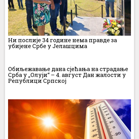
Ни послије 34 године нема правде за
убијене Србе у Јелашцима
Обиљежавање дана сјећања на страдање
Срба у „Олуји“ – 4. август Дан жалости у
Републици Српској