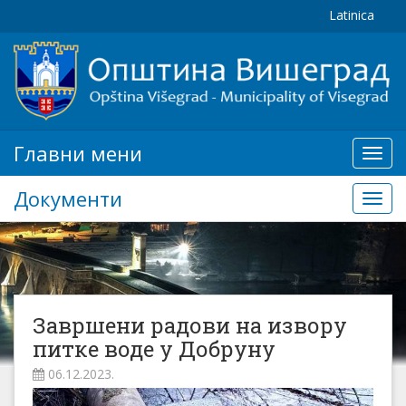
Latinica
Главни мени
Глав
мени
Документи
Доку
Завршени радови на извору
питке воде у Добруну
06.12.2023.