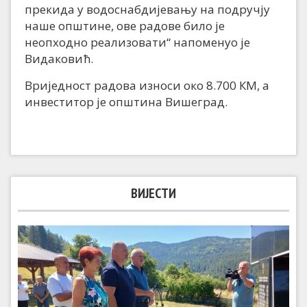
прекида у водоснабдијевању на подручју
наше општине, ове радове било је
неопходно реализовати“ напоменуо је
Видаковић.
Вриједност радова износи око 8.700 КМ, а
инвеститор је општина Вишеград.
ВИЈЕСТИ