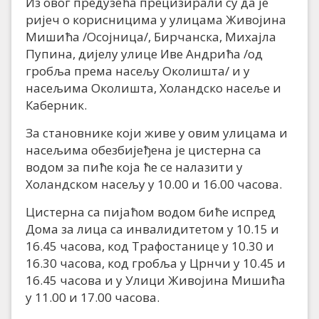
Из овог предузећа прецизирали су да је
ријеч о корисницима у улицама Живојина
Мишића /Осојница/, Бирчанска, Михајла
Пупина, дијелу улице Иве Андрића /од
гробља према насељу Околишта/ и у
насељима Околишта, Холандско насеље и
Каберник.
За становнике који живе у овим улицама и
насељима обезбијеђена је цистерна са
водом за пиће која ће се налазити у
Холандском насељу у 10.00 и 16.00 часова.
Цистерна са пијаћом водом биће испред
Дома за лица са инвалидитетом у 10.15 и
16.45 часова, код Трафостанице у 10.30 и
16.30 часова, код гробља у Црнчи у 10.45 и
16.45 часова и у Улици Живојина Мишића
у 11.00 и 17.00 часова.