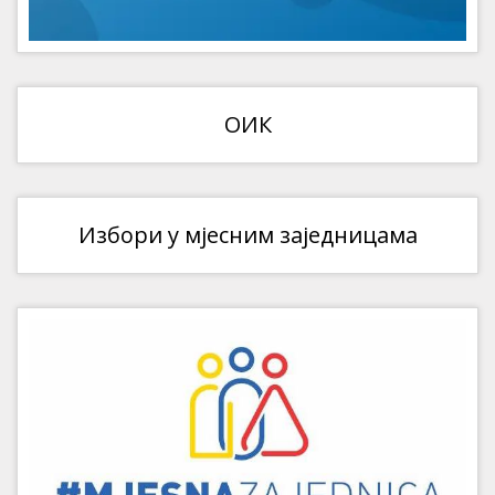
ОИК
Избори у мјесним заједницама