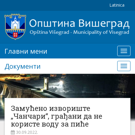
Latinica
Главни мени
Глав
мени
Документи
Доку
Замућено извориште
„Чанчари“, грађани да не
користе воду за пиће
30.09.2022.