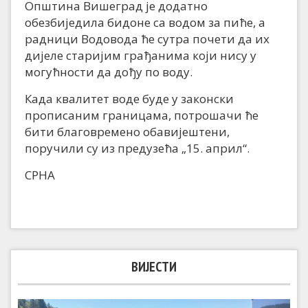
Општина Вишеград је додатно
обезбиједила бидоне са водом за пиће, а
радници Водовода ће сутра почети да их
дијеле старијим грађанима који нису у
могућности да дођу по воду.
Када квалитет воде буде у законски
прописаним границама, потрошачи ће
бити благовремено обавијештени,
поручили су из предузећа „15. април“.
СРНА
ВИЈЕСТИ