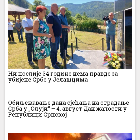
Ни послије 34 године нема правде за
убијене Србе у Јелашцима
Обиљежавање дана сјећања на страдање
Срба у „Олуји“ – 4. август Дан жалости у
Републици Српској