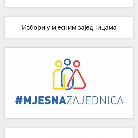
Избори у мјесним заједницама