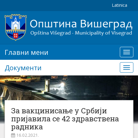
Latinica
Главни мени
Глав
мени
Документи
Доку
За вакцинисање у Србији
пријавила се 42 здравствена
радника
16.02.2021.