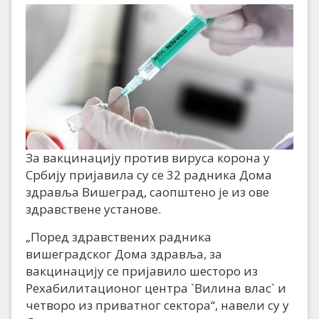
За вакцинацију против вируса корона у
Србију пријавила су се 32 радника Дома
здравља Вишеград, саопштено је из ове
здравствене установе.
„Поред здравствених радника
вишеградског Дома здравља, за
вакцинацију се пријавило шесторо из
Рехабилитационог центра `Вилина влас` и
четворо из приватног сектора“, навели су у