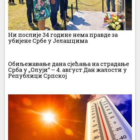
Ни послије 34 године нема правде за
убијене Србе у Јелашцима
Обиљежавање дана сјећања на страдање
Срба у „Олуји“ – 4. август Дан жалости у
Републици Српској