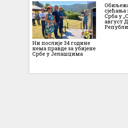
Обиљежа
сјећања
Срба у „О
август 
Републи
Ни послије 34 године
нема правде за убијене
Србе у Јелашцима