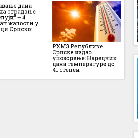
вање дана
 на страдање
луји“ – 4.
Дан жалости у
ци Српској
РХМЗ Републике
Српске издао
упозорење: Наредних
дана температуре до
41 степен