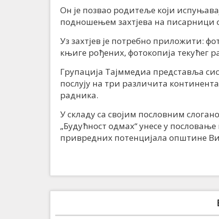
Он је позвао родитеље који испуњавај
подношењем захтјева на писарници 
Уз захтјев је потребно приложити: фо
књиге рођених, фотокопија текућег р
Групација Тајммедиа представља си
послују на три различита континент
радника.
У складу са својим пословним слоган
„Будућност одмах“ унесе у пословање 
привредних потенцијала општине В