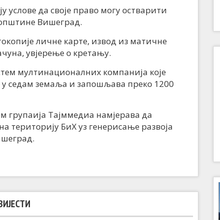
у услове да своје право могу остварити
општине Вишеград.
токопије личне карте, извод из матичне
ачуна, увјерење о кретању.
стем мултинационалних компанија које
а у седам земаља и запошљава преко 1200
ом групаија Тајммедиа намјерава да
на територију БиХ уз генерисање развоја
ишеград.
ВИЈЕСТИ