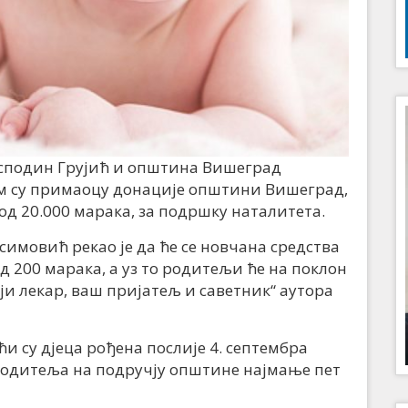
господин Грујић и општина Вишеград
јим су примаоцу донације општини Вишеград,
од 20.000 марака, за подршку наталитета.
имовић рекао је да ће се новчана средства
д 200 марака, а уз то родитељи ће на поклон
и лекар, ваш пријатељ и саветник“ аутора
и су дјеца рођена послије 4. септембра
родитеља на подручју општине најмање пет