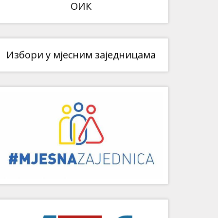
ОИК
Избори у мјесним заједницама