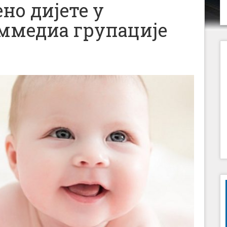
но дијете у
јммедиа групације