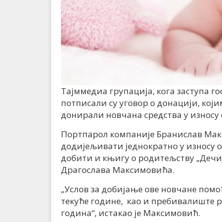
Тајммедиа групација, кога заступа 
потписали су уговор о донацији, ко
донирали новчана средства у износу 
Портпарол компаније Бранислав Макс
додијељивати једнократно у износу о
добити и књигу о родитељству „Дечиј
Драгослава Максимовића.
„Услов за добијање ове новчане помоћ
текуће године, као и пребивалиште 
година“, истакао је Максимовић.