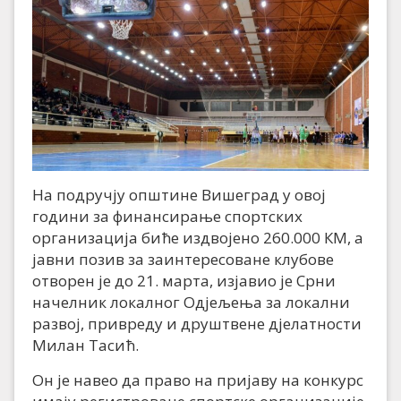
На подручју општине Вишеград у овој
години за финансирање спортских
организација биће издвојено 260.000 КМ, а
јавни позив за заинтересоване клубове
отворен је до 21. марта, изјавио је Срни
начелник локалног Одјељења за локални
развој, привреду и друштвене дјелатности
Милан Тасић.
Он је навео да право на пријаву на конкурс