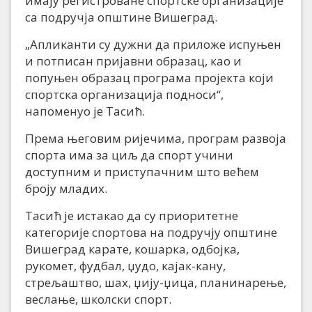
имају регистроване спортске организације
са подручја општине Вишеград.
„Апликанти су дужни да приложе испуњен
и потписан пријавни образац, као и
попуњен образац програма пројекта који
спортска организација подноси“,
напоменуо је Тасић.
Према његовим ријечима, програм развоја
спорта има за циљ да спорт учини
доступним и приступачним што већем
броју младих.
Тасић је истакао да су приоритетне
категорије спортова на подручју општине
Вишеград карате, кошарка, одбојка,
рукомет, фудбал, џудо, кајак-кану,
стрељаштво, шах, џију-џица, планинарење,
веслање, школски спорт.