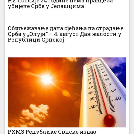
Ни послије 34 године нема правде за
убијене Србе у Јелашцима
Обиљежавање дана сјећања на страдање
Срба у „Олуји“ – 4. август Дан жалости у
Републици Српској
РХМЗ Републике Српске издао