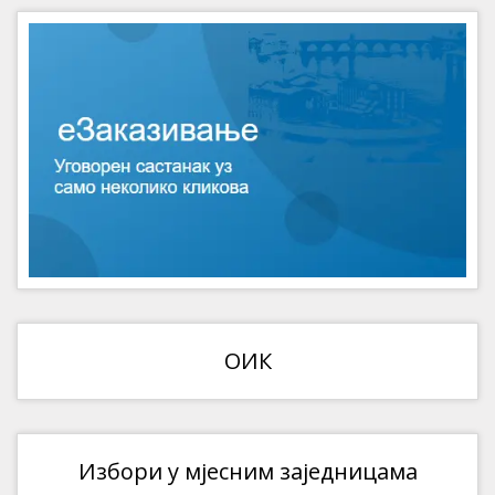
ОИК
Избори у мјесним заједницама