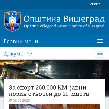
Latinica
Главни мени
Глав
мени
Документи
Доку
За спорт 260.000 КМ, јавни
позив отворен до 21. марта
06.03.2023.