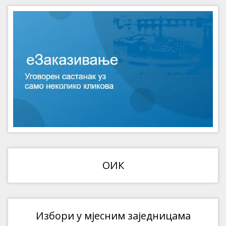
ОИК
Избори у мјесним заједницама