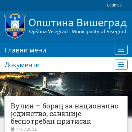
Latinica
Главни мени
Глав
мени
Документи
Доку
Вулин – борац за национално
јединство, санкције
беспотребан притисак
14.07.2023.