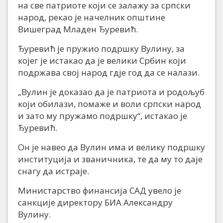
на све патриоте који се залажу за српски
народ, рекао је начелник општине
Вишеград Младен Ђуревић.
Ђуревић је пружио подршку Вулину, за
којег је истакао да је велики Србин који
подржава свој народ гдје год да се налази.
„Вулин је доказао да је патриота и родољуб
који обилази, помаже и воли српски народ
и зато му пружамо подршку“, истакао је
Ђуревић.
Он је навео да Вулин има и велику подршку
институција и званичника, те да му то даје
снагу да истраје.
Министарство финансија САД увело је
санкције директору БИА Александру
Вулину.