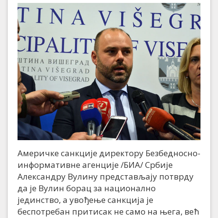
Америчке санкције директору Безбедносно-
информативне агенције /БИА/ Србије
Александру Вулину представљају потврду
да је Вулин борац за национално
јединство, а увођење санкција је
беспотребан притисак не само на њега, већ