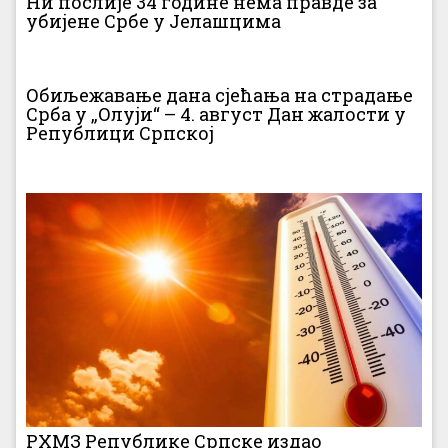
Ни послије 34 године нема правде за
убијене Србе у Јелашцима
Обиљежавање дана сјећања на страдање
Срба у „Олуји“ – 4. август Дан жалости у
Републици Српској
РХМЗ Републике Српске издао