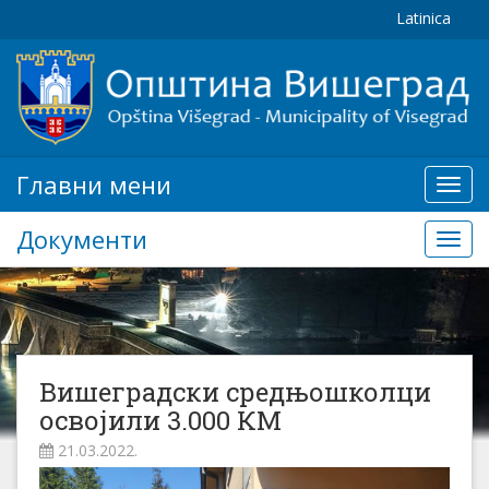
Latinica
Главни мени
Глав
мени
Документи
Доку
Вишеградски средњошколци
освојили 3.000 КМ
21.03.2022.