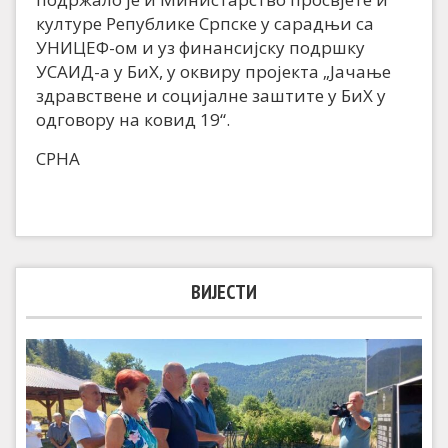
културе Републике Српске у сарадњи са
УНИЦЕФ-ом и уз финансијску подршку
УСАИД-а у БиХ, у оквиру пројекта „Јачање
здравствене и социјалне заштите у БиХ у
одговору на ковид 19“.
СРНА
ВИЈЕСТИ