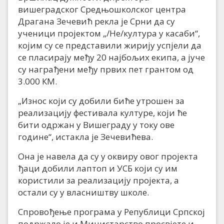
вишеградског Средњошколског центра
Драгана Зечевић рекла је Срни да су
ученици пројектом „/Не/култура у касаби“,
којим су се представили жирију успјели да
се пласирају међу 20 најбољих екипа, а јуче
су награђени међу првих пет грантом од
3.000 КМ.
„Износ који су добили биће утрошен за
реализацију фестивала културе, који ће
бити одржан у Вишеграду у току ове
године“, истакла је Зечевићева.
Она је навела да су у оквиру овог пројекта
ђаци добили лаптоп и УСБ који су им
користили за реализацију пројекта, а
остали су у власништву школе.
Спровођење програма у Републици Српској
подржало је и Министарство просвјете и