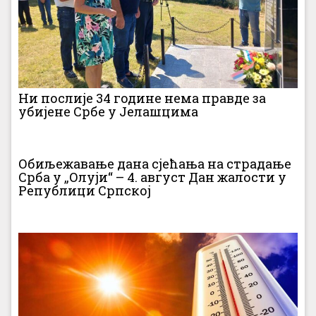
Ни послије 34 године нема правде за
убијене Србе у Јелашцима
Обиљежавање дана сјећања на страдање
Срба у „Олуји“ – 4. август Дан жалости у
Републици Српској