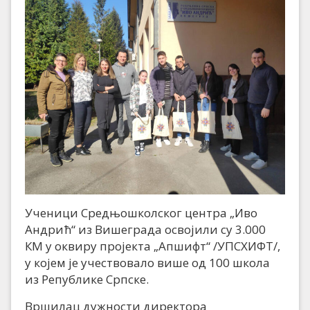
Ученици Средњошколског центра „Иво
Андрић“ из Вишеграда освојили су 3.000
КМ у оквиру пројекта „Апшифт“ /УПСХИФТ/,
у којем је учествовало више од 100 школа
из Републике Српске.
Вршилац дужности директора