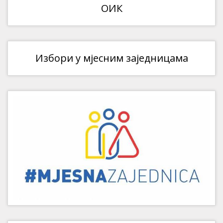
ОИК
Избори у мјесним заједницама