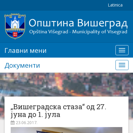
Latinica
Главни мени
Глав
мени
Документи
Доку
„Вишеградска стаза“ од 27.
јуна до 1. јула
23.06.2017.