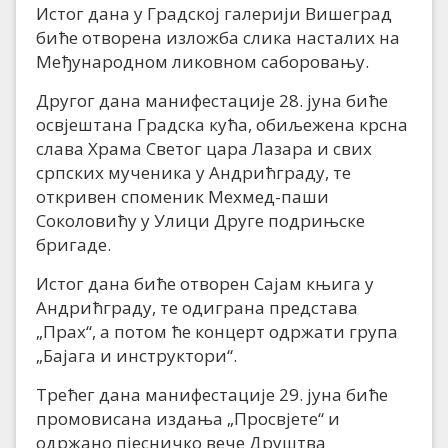
Истог дана у Градској галерији Вишеград
биће отворена изложба слика насталих на
Међународном ликовном саборовању.
Другог дана манифестације 28. јуна биће
освјештана Градска кућа, обиљежена крсна
слава Храма Светог цара Лазара и свих
српских мученика у Андрићграду, те
откривен споменик Мехмед-паши
Соколовићу у Улици Друге подрињске
бригаде.
Истог дана биће отворен Сајам књига у
Андрићграду, те одиграна представа
„Прах“, а потом ће концерт одржати група
„Бајага и инструктори“.
Трећег дана манифестације 29. јуна биће
промовисана издања „Просвјете“ и
одржано пјесничко вече Друштва