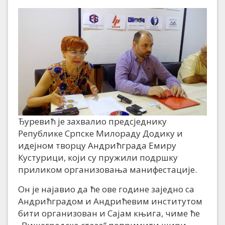
Ђуревић је захвалио предсједнику
Републике Српске Милораду Додику и
идејном творцу Андрићграда Емиру
Кустурици, који су пружили подршку
приликом организовања манифестације.
Он је најавио да ће ове године заједно са
Андрићградом и Андрићевим институтом
бити организован и Сајам књига, чиме ће