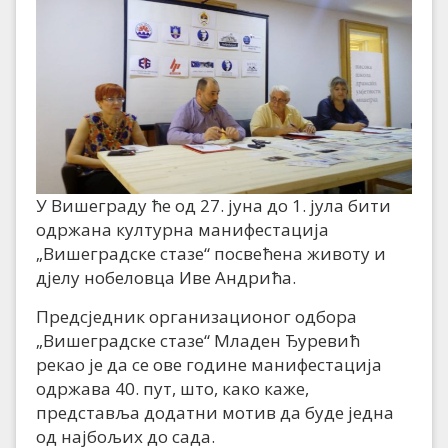
У Вишеграду ће од 27. јуна до 1. јула бити
одржана културна манифестација
„Вишеградске стазе“ посвећена животу и
дјелу нобеловца Иве Андрића.
Предсједник организационог одбора
„Вишеградске стазе“ Младен Ђуревић
рекао је да се ове године манифестација
одржава 40. пут, што, како каже,
представља додатни мотив да буде једна
од најбољих до сада.