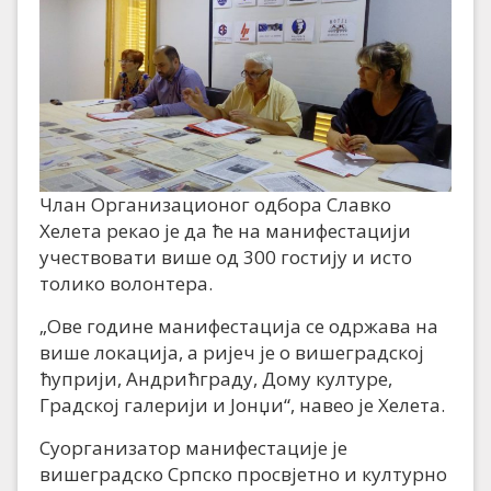
Члан Организационог одбора Славко
Хелета рекао је да ће на манифестацији
учествовати више од 300 гостију и исто
толико волонтера.
„Ове године манифестација се одржава на
више локација, а ријеч је о вишеградској
ћуприји, Андрићграду, Дому културе,
Градској галерији и Јонџи“, навео је Хелета.
Суорганизатор манифестације је
вишеградско Српско просвјетно и културно