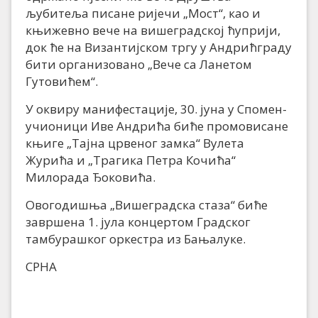
љубитеља писане ријечи „Мост“, као и
књижевно вече на вишеградској ћуприји,
док ће на Византијском тргу у Андрићграду
бити организовано „Вече са Ланетом
Гутовићем“.
У оквиру манифестације, 30. јуна у Спомен-
учионици Иве Андрића биће промовисане
књиге „Тајна црвеног замка“ Вулета
Журића и „Трагика Петра Кочића“
Милорада Ђоковића.
Овогодишња „Вишеградска стаза“ биће
завршена 1. јула концертом Градског
тамбурашког оркестра из Бањалуке.
СРНА