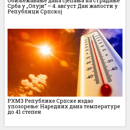
Обиљежавање дана сјећања на страдање
Срба у „Олуји“ – 4. август Дан жалости у
Републици Српској
РХМЗ Републике Српске издао
упозорење: Наредних дана температуре
до 41 степен