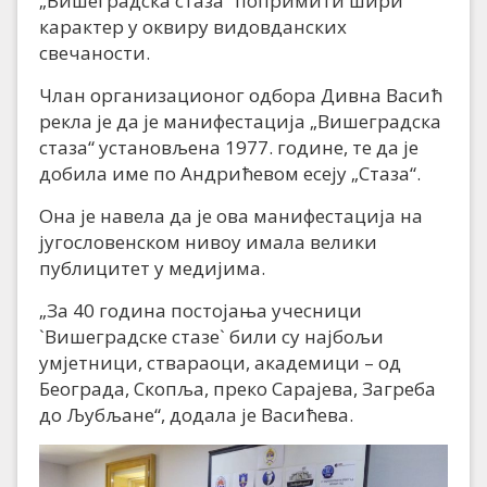
„Вишеградска стаза“ попримити шири
карактер у оквиру видовданских
свечаности.
Члан организационог одбора Дивна Васић
рекла је да је манифестација „Вишеградска
стаза“ установљена 1977. године, те да је
добила име по Андрићевом есеју „Стаза“.
Она је навела да је ова манифестација на
југословенском нивоу имала велики
публицитет у медијима.
„За 40 година постојања учесници
`Вишеградске стазе` били су најбољи
умјетници, ствараоци, академици – од
Београда, Скопља, преко Сарајева, Загреба
до Љубљане“, додала је Васићева.