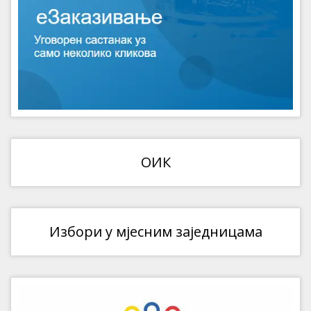
ОИК
Избори у мјесним заједницама