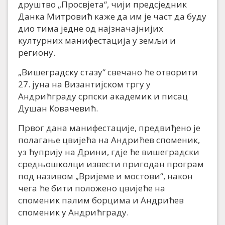
друштво „Просвјета“, чији предсједник
Данка Митровић каже да им је част да буду
дио тима једне од најзначајнијих
културних манифестација у земљи и
региону.
„Вишеградску стазу“ свечано ће отворити
27. јуна на Византијском тргу у
Андрићграду српски академик и писац
Душан Ковачевић.
Првог дана манифестације, предвиђено је
полагање цвијећа на Андрићев споменик,
уз ћуприју на Дрини, гдје ће вишеградски
средњошколци извести пригодан програм
под називом „Вријеме и мостови“, након
чега ће бити положено цвијеће на
споменик палим борцима и Андрићев
споменик у Андрићграду.