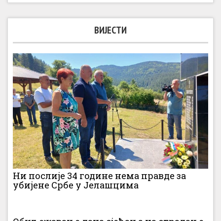
ВИЈЕСТИ
Ни послије 34 године нема правде за
убијене Србе у Јелашцима