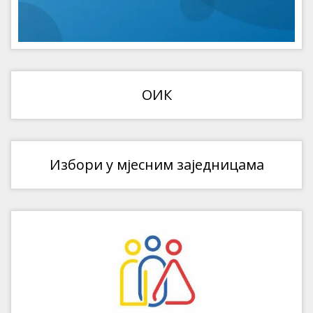
ОИК
Избори у мјесним заједницама