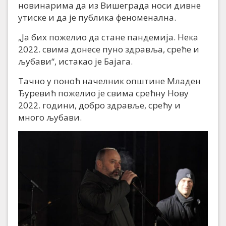
новинарима да из Вишеграда носи дивне
утиске и да је публика феноменална.
„Ја бих пожелио да стане пандемија. Нека
2022. свима донесе пуно здравља, среће и
љубави“, истакао је Бајага.
Тачно у поноћ начелник општине Младен
Ђуревић пожелио је свима срећну Нову
2022. години, добро здравље, срећу и
много љубави.