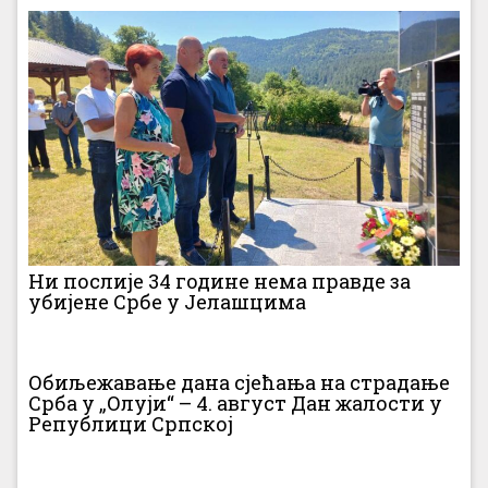
Ни послије 34 године нема правде за
убијене Србе у Јелашцима
Обиљежавање дана сјећања на страдање
Срба у „Олуји“ – 4. август Дан жалости у
Републици Српској