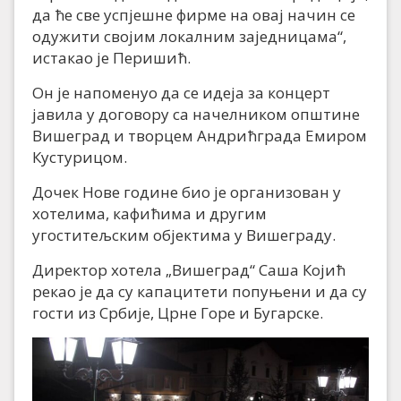
да ће све успјешне фирме на овај начин се
одужити својим локалним заједницама“,
истакао је Перишић.
Он је напоменуо да се идеја за концерт
јавила у договору са начелником општине
Вишеград и творцем Андрићграда Емиром
Кустурицом.
Дочек Нове године био је организован у
хотелима, кафићима и другим
угоститељским објектима у Вишеграду.
Директор хотела „Вишеград“ Саша Којић
рекао је да су капацитети попуњени и да су
гости из Србије, Црне Горе и Бугарске.