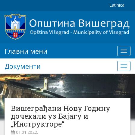
Latinica
Главни мени
Глав
мени
Документи
Доку
Вишеграђани Нову Годину
дочекали уз Бајагу и
„Инструкторе“
01.01.2022.