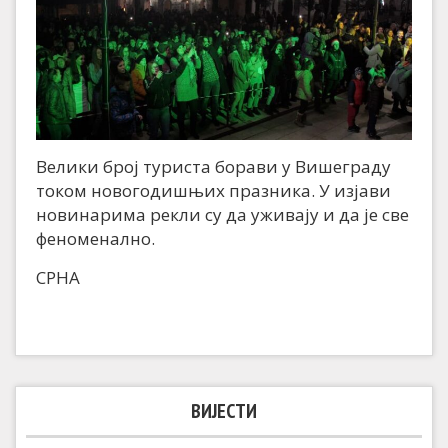
Велики број туриста борави у Вишеграду
током новогодишњих празника. У изјави
новинарима рекли су да уживају и да је све
феноменално.
СРНА
ВИЈЕСТИ