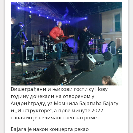
Вишеграђани и њихови гости су Нову
годину дочекали на отвореном у
Андрићграду, уз Момчила Бајагића Бајагу
и „Инструкторе“, а прве минуте 2022.
означио је величанствен ватромет.
Бајага је након концерта рекао