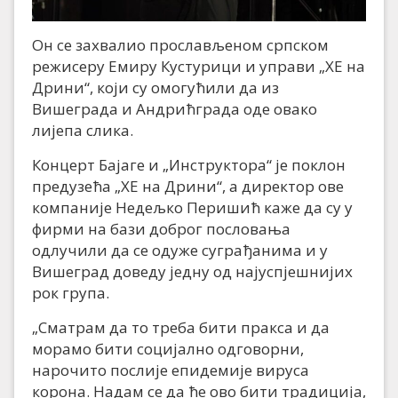
Он се захвалио прослављеном српском
режисеру Емиру Кустурици и управи „ХЕ на
Дрини“, који су омогућили да из
Вишеграда и Андрићграда оде овако
лијепа слика.
Концерт Бајаге и „Инструктора“ је поклон
предузећа „ХЕ на Дрини“, а директор ове
компаније Недељко Перишић каже да су у
фирми на бази доброг пословања
одлучили да се одуже суграђанима и у
Вишеград доведу једну од најуспјешнијих
рок група.
„Сматрам да то треба бити пракса и да
морамо бити социјално одговорни,
нарочито послије епидемије вируса
корона. Надам се да ће ово бити традиција,