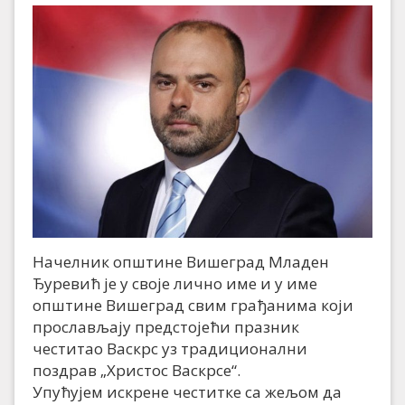
Начелник општине Вишеград Младен
Ђуревић је у своје лично име и у име
општине Вишеград свим грађанима који
прослављају предстојећи празник
честитао Васкрс уз традиционални
поздрав „Христос Васкрсе“.
Упућујем искрене честитке са жељом да