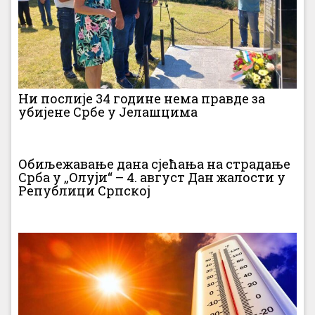
Ни послије 34 године нема правде за
убијене Србе у Јелашцима
Обиљежавање дана сјећања на страдање
Срба у „Олуји“ – 4. август Дан жалости у
Републици Српској