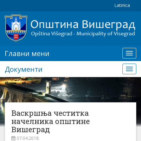
Latinica
Главни мени
Глав
мени
Документи
Доку
Васкршња честитка
начелника општине
Вишеград
07.04.2018.