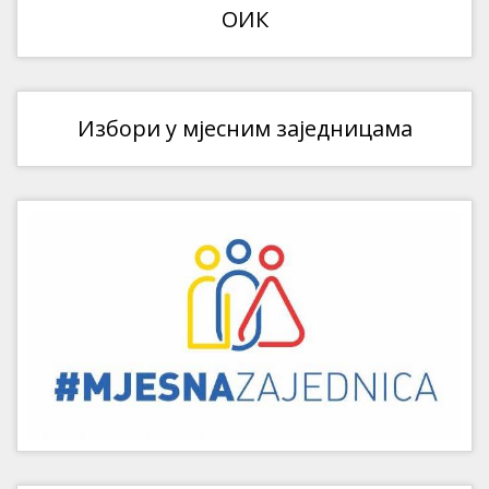
ОИК
Избори у мјесним заједницама