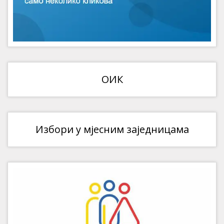
ОИК
Избори у мјесним заједницама