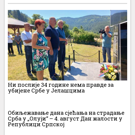
Ни послије 34 године нема правде за
убијене Србе у Јелашцима
Обиљежавање дана сјећања на страдање
Срба у „Олуји“ – 4. август Дан жалости у
Републици Српској