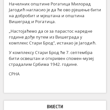
Начелник општине Рогатица Милорад
Јагодић нагласио је да ће ово рјешење бити
на добробит и мјештана и општина
Вишеград и Рогатица.
„Настојаћемо да се за парастос наредне
године дође путем из Вишеграда у
комплекс Стари Брод“, истакао је Јагодић.
У комплексу Стари Брод ће 7. септембра
бити освештан и откривен спомен-музеј
страдалим Србима 1942. године.
СРНА
ВИЈЕСТИ