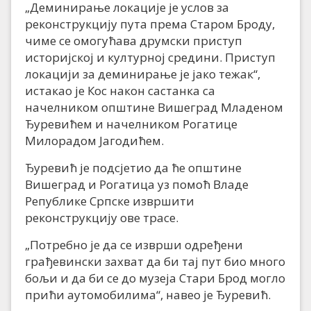
„Деминирање локације је услов за
реконструкцију пута према Старом Броду,
чиме се омогућава друмски приступ
историјској и културној средини. Приступ
локацији за деминирање је јако тежак“,
истакао је Кос након састанка са
начелником општине Вишеград Младеном
Ђуревићем и начелником Рогатице
Милорадом Јагодићем.
Ђуревић је подсјетио да ће општине
Вишеград и Рогатица уз помоћ Владе
Републике Српске извршити
реконструкцију ове трасе.
„Потребно је да се изврши одређени
грађевински захват да би тај пут био много
бољи и да би се до музеја Стари Брод могло
прићи аутомобилима“, навео је Ђуревић.