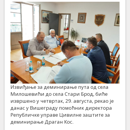
Извиђање за деминирање пута од села
Милошевићи до села Стари Брод, биће
извршено у четвртак, 29. августа, рекао је
данас у Вишеграду помоћник директора
Републичке управе Цивилне заштите за
деминирање Драган Кос.