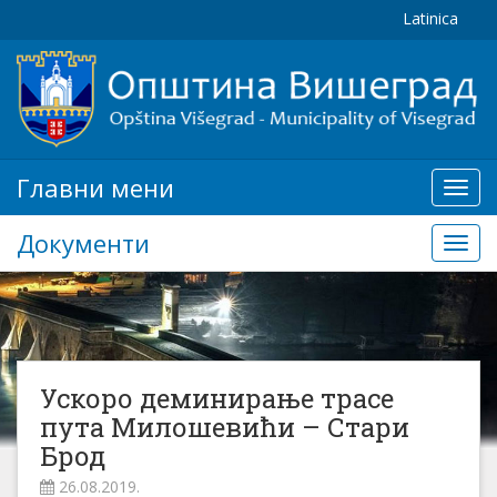
Latinica
Главни мени
Глав
мени
Документи
Доку
Ускоро деминирање трасе
пута Милошевићи – Стари
Брод
26.08.2019.