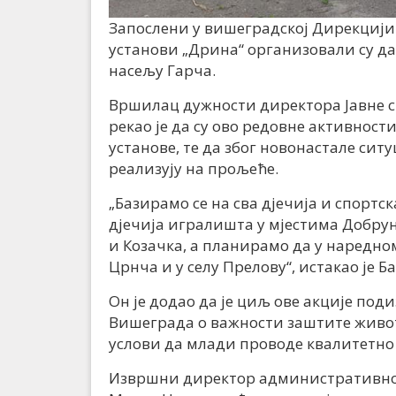
Запослени у вишеградској Дирекцији з
установи „Дрина“ организовали су д
насељу Гарча.
Вршилац дужности директора Јавне 
рекао је да су ово редовне активности
установе, те да због новонастале сит
реализују на прољеће.
„Базирамо се на сва дјечија и спортс
дјечија игралишта у мјестима Добру
и Козачка, а планирамо да у наредн
Црнча и у селу Прелову“, истакао је Б
Он је додао да је циљ ове акције под
Вишеграда о важности заштите живот
услови да млади проводе квалитетно
Извршни директор административног 