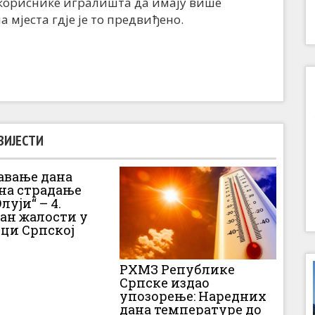
 кориснике игралишта да имају више
а мјеста гдје је то предвиђено.
ВИЈЕСТИ
вање дана
 на страдање
луји“ – 4.
Дан жалости у
ци Српској
РХМЗ Републике
Српске издао
упозорење: Наредних
дана температуре до