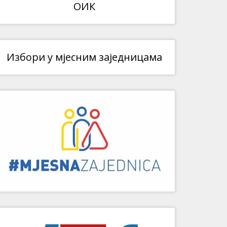
ОИК
Избори у мјесним заједницама