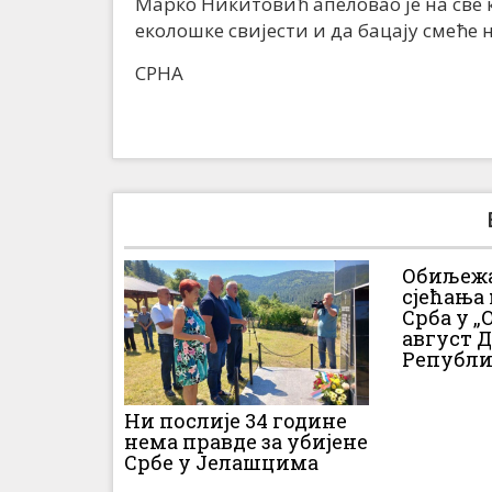
Марко Никитовић апеловао је на све
еколошке свијести и да бацају смеће н
СРНА
Обиљежа
сјећања
Срба у „О
август 
Републи
Ни послије 34 године
нема правде за убијене
Србе у Јелашцима