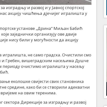
а изградњу и развој и у Јавној спортској
анас акцију чишћења дјечијег игралишта у
спортске установе „Дрина“ Миљан Бабић
 које заједнички организују ове двије
уције нису били у могућности да акцију
ка игралишта, не само градска. Очистили смо
н и Гребен, вишеградским насељима Душче
ом периоду очистимо игралишта у насељу
абић.
изање еколошке свијести свих становника
не средине, како би се створили адекватни
 вријеме на овим теренима.
сектора Дирекције за изградњу и развој