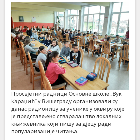
Просвјетни радници Основне школе „Вук
Караџић“ у Вишеграду организовали су
данас радионицу за ученике у оквиру које
је представљено стваралаштво локалних
књижевника који пишу за дјецу ради
популаризације читања.