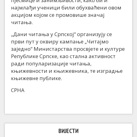
пјесмице и занимљивости, како би и
најмлађи ученици били обухваћени овом
акцијом којом се промовише значај
читања.
„Дани читања у Српској“ организују се
први пут у оквиру кампање „Читајмо
заједно“ Министарства просвјете и културе
Републике Српске, као стална активност
ради популаризације читања,
књижевности и књижевника, те изградње
књижевне публике.
СРНА
ВИЈЕСТИ