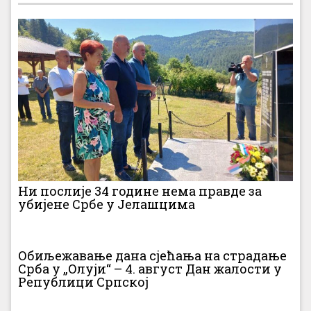
Ни послије 34 године нема правде за
убијене Србе у Јелашцима
Обиљежавање дана сјећања на страдање
Срба у „Олуји“ – 4. август Дан жалости у
Републици Српској