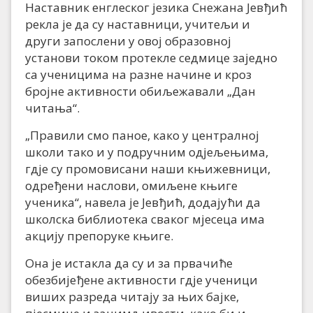
Наставник енглеског језика Снежана Јевђић
рекла је да су наставници, учитељи и
други запослени у овој образовној
установи током протекле седмице заједно
са ученицима на разне начине и кроз
бројне активности обиљежавали „Дан
читања“.
„Правили смо паное, како у централној
школи тако и у подручним одјељењима,
гдје су промовисани наши књижевници,
одређени наслови, омиљене књиге
ученика“, навела је Јевђић, додајући да
школска библиотека сваког мјесеца има
акцију препоруке књиге.
Она је истакла да су и за првачиће
обезбијеђене активности гдје ученици
виших разреда читају за њих бајке,