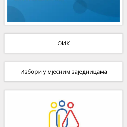
ОИК
Избори у мјесним заједницама