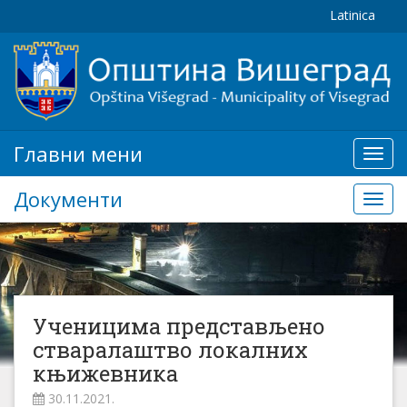
Latinica
Главни мени
Глав
мени
Документи
Доку
Ученицима представљено
стваралаштво локалних
књижевника
30.11.2021.