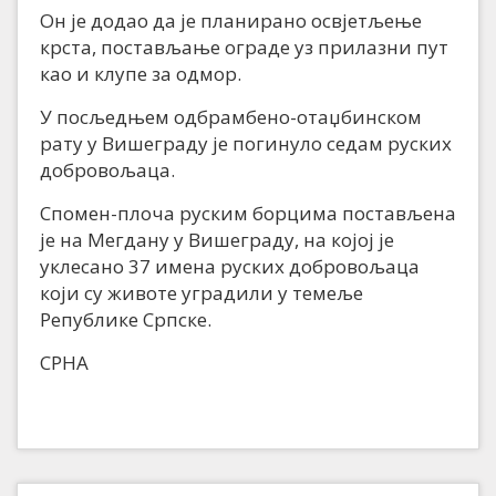
Он је додао да је планирано освјетљење
крста, постављање ограде уз прилазни пут
као и клупе за одмор.
У посљедњем одбрамбено-отаџбинском
рату у Вишеграду је погинуло седам руских
добровољаца.
Спомен-плоча руским борцима постављена
је на Мегдану у Вишеграду, на којој је
уклесано 37 имена руских добровољаца
који су животе уградили у темеље
Републике Српске.
СРНА