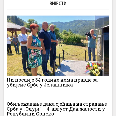
ВИЈЕСТИ
Ни послије 34 године нема правде за
убијене Србе у Јелашцима
Обиљежавање дана сјећања на страдање
Срба у „Олуји“ – 4. август Дан жалости у
Републици Српској