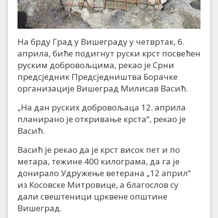
На брду Град у Вишеграду у четвртак, 6.
априла, биће подигнут руски крст посвећен
руским добровољцима, рекао је Срни
предсједник Предсједништва Борачке
организације Вишеград Милисав Васић.
„На дан руских добровољаца 12. априла
планирано је откривање крста“, рекао је
Васић.
Васић је рекао да је крст висок пет и по
метара, тежине 400 килограма, да га је
донирало Удружење ветерана „12 април“
из Косовске Митровице, а благослов су
дали свештеници црквене општине
Вишеград.