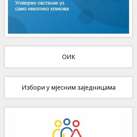
ОИК
Избори у мјесним заједницама