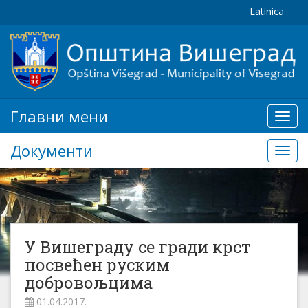
Latinica
Главни мени
Глав
мени
Документи
Доку
У Вишеграду се гради крст
посвећен руским
добровољцима
01.04.2017.