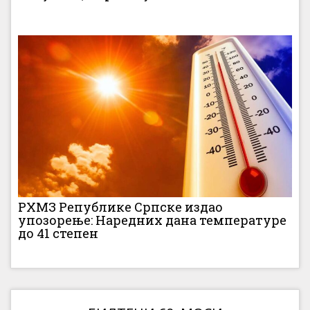
РХМЗ Републике Српске издао
упозорење: Наредних дана температуре
до 41 степен