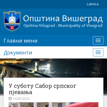
Latinica
Главни мени
Глав
мени
Документи
Доку
У суботу Сабор српског
пјевања
14.09.2022.