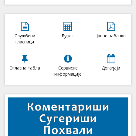
Службени
Буџет
Јавне набавке
гласници
Огласна табла
Сервисне
Догађаји
информације