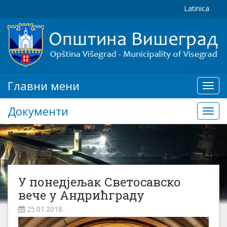
Latinica
Главни мени
Глав
мени
Документи
Доку
У понедјељак Светосавско
вече у Андрићграду
25.01.2018.