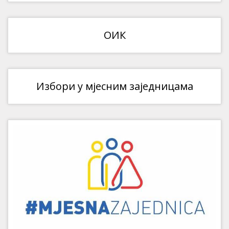
ОИК
Избори у мјесним заједницама