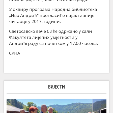
У оквиру програма Народна библиотека
„Иво Андрић“ прогласиће најактивније
читаоце у 2017. години.
Светосавско вече биће одржано у сали
Факултета лијепих умјетности у
Андрићграду са почетком у 17.00 часова.
СРНА
ВИЈЕСТИ