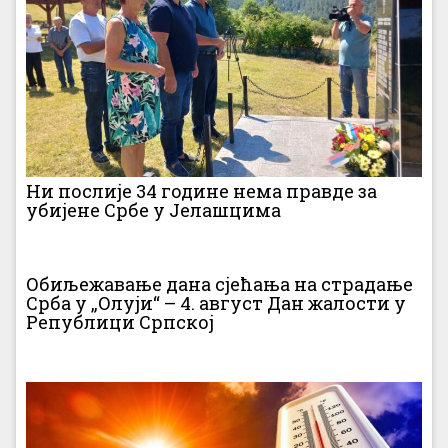
Ни послије 34 године нема правде за
убијене Србе у Јелашцима
Обиљежавање дана сјећања на страдање
Срба у „Олуји“ – 4. август Дан жалости у
Републици Српској