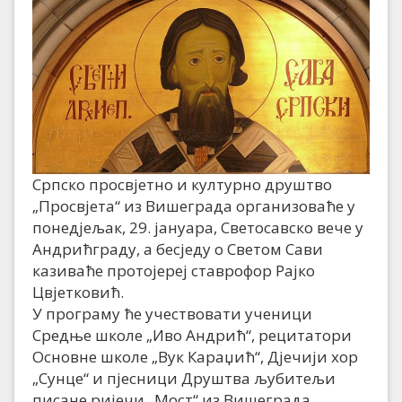
Српско просвјетно и културно друштво
„Просвјета“ из Вишеграда организоваће у
понедјељак, 29. јануара, Светосавско вече у
Андрићграду, а бесједу о Светом Сави
казиваће протојереј ставрофор Рајко
Цвјетковић.
У програму ће учествовати ученици
Средње школе „Иво Андрић“, рецитатори
Основне школе „Вук Караџић“, Дјечији хор
„Сунце“ и пјесници Друштва љубитељи
писане ријечи „Мост“ из Вишеграда.