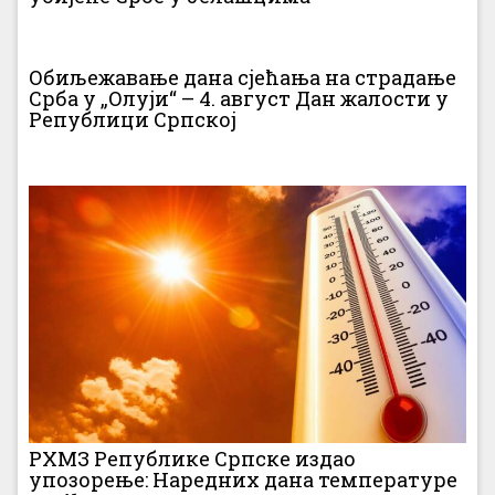
Обиљежавање дана сјећања на страдање
Срба у „Олуји“ – 4. август Дан жалости у
Републици Српској
РХМЗ Републике Српске издао
упозорење: Наредних дана температуре