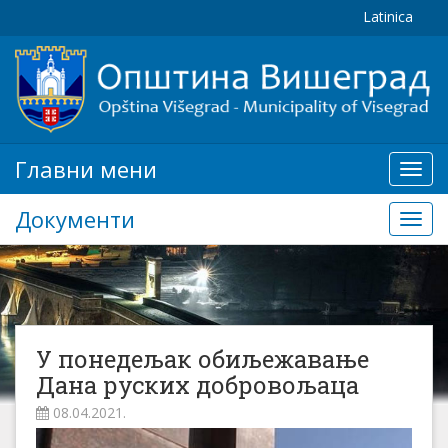
Latinica
Главни мени
Глав
мени
Документи
Доку
У понедељак обиљежавање
Дана руских добровољаца
08.04.2021.