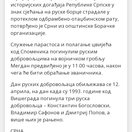
историјских догађаја Републике Српске у
знак сјећања на руске борце страдале у
протеклом одбрамбено-отаџбинском рату,
потврђено је Срни из општинске Борачке
организације.
Служење парастоса и полагање цвијећа
код Споменика погинулим руским
добровољцима на војничком гробљу
Мегдан предвиђено је у 11.00 часова, након
чега ће бити обраћање званичника.
Дан руских добровољаца обиљежава се 12.
априла, на дан када су 1993. године код
Вишеграда погинула три руска
добровољца – Константин Богословски,
Владимир Сафонов и Дмитриј Попов, а
више њих је рањено.
СРНА