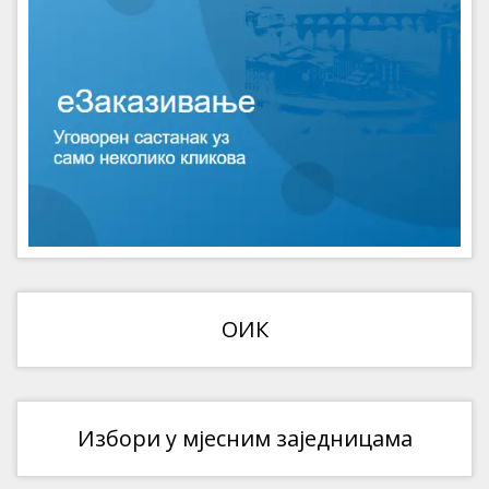
ОИК
Избори у мјесним заједницама