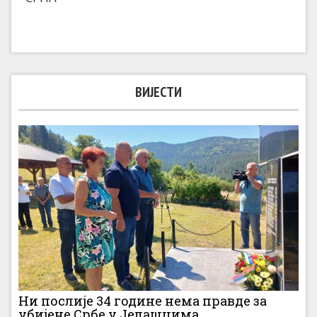
ВИЈЕСТИ
Ни послије 34 године нема правде за
убијене Србе у Јелашцима