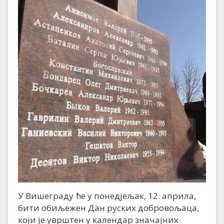
У Вишеграду ће у понедјељак, 12. априла,
бити обиљежен Дан руских добровољаца,
који је уврштен у календар значајних