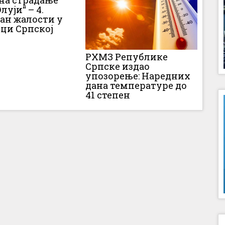
 на страдање
луји“ – 4.
Дан жалости у
ци Српској
РХМЗ Републике
Српске издао
упозорење: Наредних
дана температуре до
41 степен