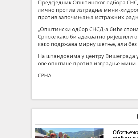
Предсједник Општинског одбора СНСД-
лично против изградње мини-хидроел
против започињања истражних радњи
„Општински одбор СНСД-а биће спон
Српске како би адекватно ријешили ов
како подржава мирну шетње, али без 
На штандовима у центру Вишеграда у
ове општине против изградње мини-
СРНА
Обиљежа