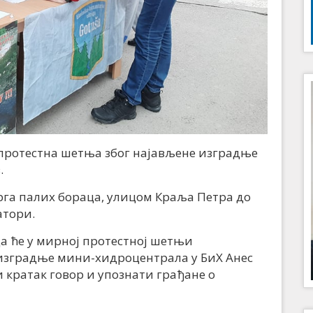
протестна шетња због најављене изградње
.
га палих бораца, улицом Краља Петра до
атори.
да ће у мирној протестној шетњи
изградње мини-хидроцентрала у БиХ Анес
и кратак говор и упознати грађане о