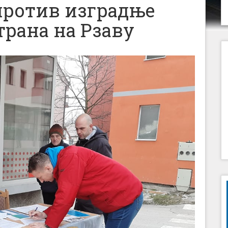
против изградње
рана на Рзаву