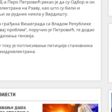
а Перо Петровић рекао је да су Одбор и он
ектрана на Рзаву, као што су били и
 за рудник никла у Вардишту.
а грађана Вишеграда са Владом Републике
ај проблем“, поручио је Петровић, те додао
дизања тензија.
 току је потписивање петиције становника
хидроелектрана.
ВИЈЕСТИ
вање дана