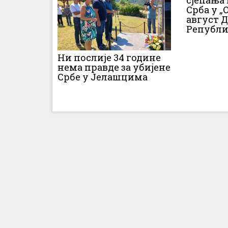
сјећања
Срба у „О
август 
Републи
Ни послије 34 године
нема правде за убијене
Србе у Јелашцима