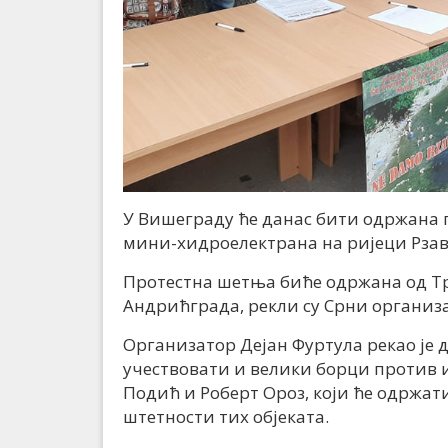
У Вишеграду ће данас бити одржана 
мини-хидроелектрана на ријеци Рзав
Протестна шетња биће одржана од Тр
Андрићграда, рекли су Срни организ
Организатор Дејан Фуртула рекао је 
учествовати и велики борци против 
Подић и Роберт Ороз, који ће одржат
штетности тих објеката.