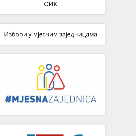
ОИК
Избори у мјесним заједницама