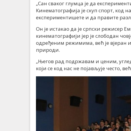
„Сан сваког глумца је да експеримент
Кинематографија је скуп спорт, код 
експериментишете и да правите разли
Он је истакао да је српски режисер 
кинематографији јер је слободан човје
одређеним режимима, већ је вјеран и
природи.
„Његов рад подржавам и ценим, угледа
који се код нас не појављује често, ве