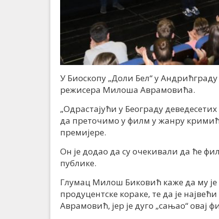
У Биоскопу „Доли Бел“ у Андрићграду
режисера Милоша Аврамовића.
„Одрастајући у Београду деведесетих 
да преточимо у филм у жанру кримић
премијере.
Он је додао да су очекивали да ће фи
публике.
Глумац Милош Биковић каже да му је 
продуцентске кораке, те да је најве
Аврамовић, јер је дуго „сањао“ овај ф