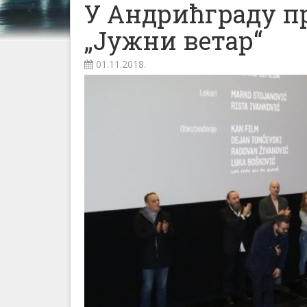
У Андрићграду п
„Јужни ветар“
01.11.2018.