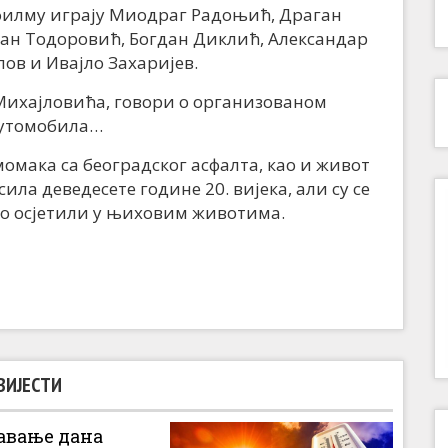
филму играју Миодраг Радоњић, Драган
ан Тодоровић, Богдан Диклић, Александар
ов и Ивајло Захаријев.
Михајловића, говори о организованом
аутомобила…
момака са београдског асфалта, као и живот
сила деведесете године 20. вијека, али су се
ко осјетили у њиховим животима.
ВИЈЕСТИ
вање дана