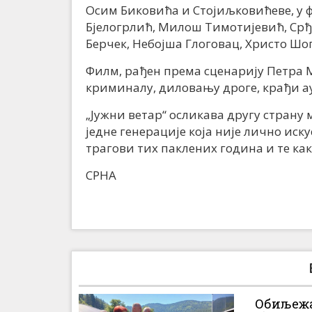
Осим Биковића и Стојиљковићеве, у 
Бјелогрлић, Милош Тимотијевић, Срђ
Берчек, Небојша Глоговац, Христо Шоп
Филм, рађен према сценарију Петра 
криминалу, диловању дроге, крађи 
„Јужни ветар“ осликава другу страну 
једне генерације која није лично иску
трагови тих паклених година и те ка
СРНА
Обиљежа