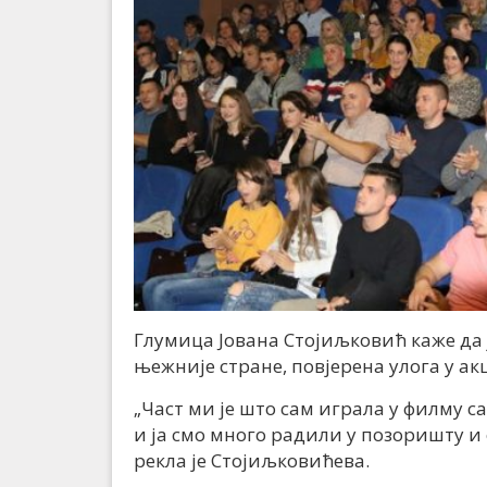
Глумица Јована Стојиљковић каже да јо
њежније стране, повјерена улога у 
„Част ми је што сам играла у филму 
и ја смо много радили у позоришту и 
рекла је Стојиљковићева.