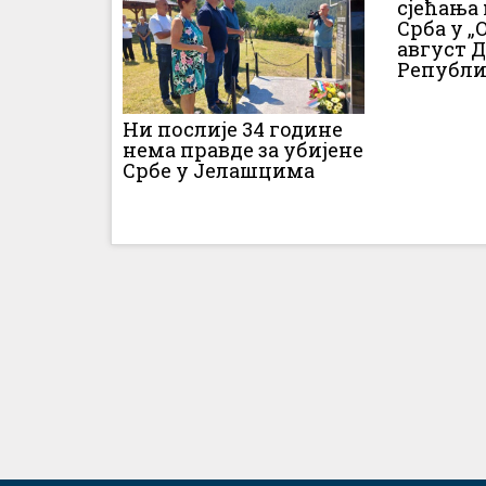
сјећања
Срба у „О
август 
Републи
Ни послије 34 године
нема правде за убијене
Србе у Јелашцима