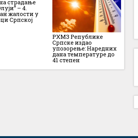
 на страдање
луји“ – 4.
Дан жалости у
ци Српској
РХМЗ Републике
Српске издао
упозорење: Наредних
дана температуре до
41 степен