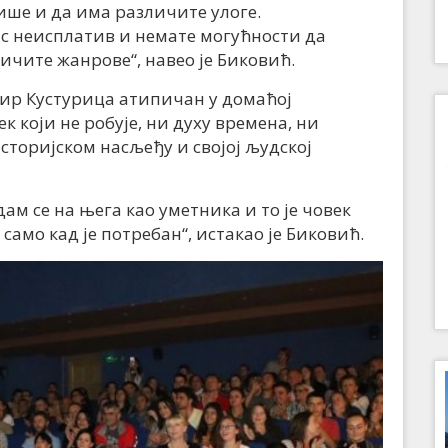
ише и да има различите улоге.
нас неисплатив и немате могућности да
чите жанрове“, навео је Биковић.
Емир Кустурица атипичан у домаћој
к који не робује, ни духу времена, ни
сторијском насљеђу и својој људској
м се на њега као уметника и то је човек
ћ само кад је потребан“, истакао је Биковић.