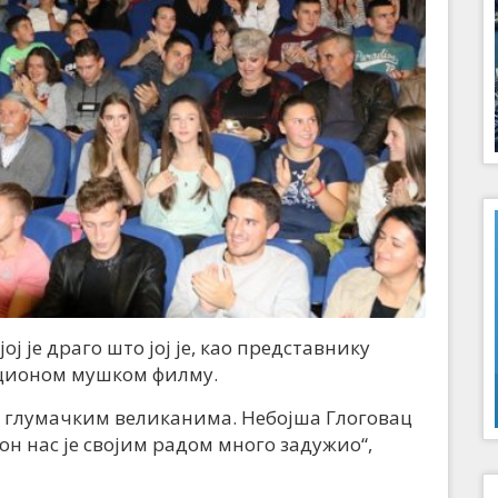
ј је драго што јој је, као представнику
акционом мушком филму.
са глумачким великанима. Небојша Глоговац
он нас је својим радом много задужио“,