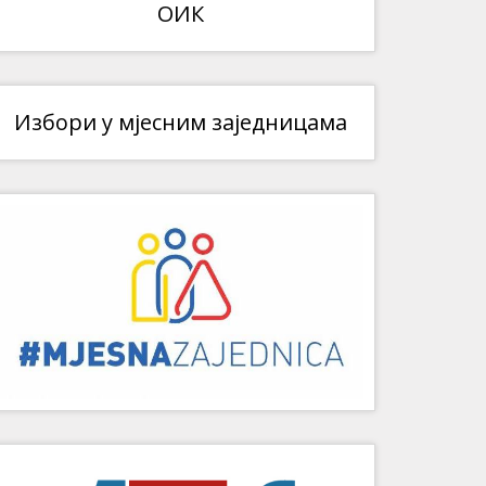
ОИК
Избори у мјесним заједницама