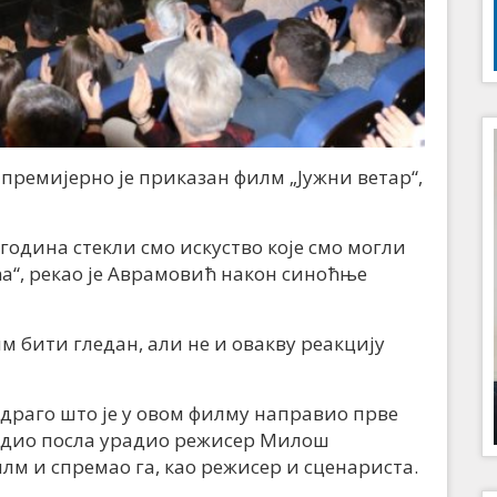
 премијерно је приказан филм „Јужни ветар“,
година стекли смо искуство које смо могли
а“, рекао је Аврамовић након синоћње
лм бити гледан, али не и овакву реакцију
драго што је у овом филму направио прве
ћи дио посла урадио режисер Милош
илм и спремао га, као режисер и сценариста.