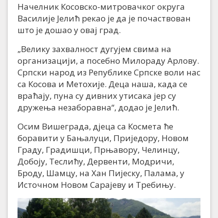
Начелник Косовско-митровачког округа
Василије Јелић рекао је да је почаствован
што је дошао у овај град.
„Велику захвалност дугујем свима на
организацији, а посебно Милораду Арлову.
Српски народ из Републике Српске воли нас
са Косова и Метохије. Деца наша, када се
враћају, пуна су дивних утисака јер су
дружења незаборавна“, додао је Јелић.
Осим Вишеграда, дјеца са Космета ће
боравити у Бањалуци, Приједору, Новом
Граду, Градишци, Прњавору, Челинцу,
Добоју, Теслићу, Дервенти, Модричи,
Броду, Шамцу, на Хан Пијеску, Палама, у
Источном Новом Сарајеву и Требињу.