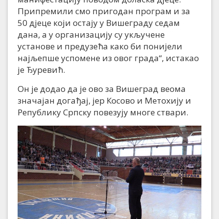
Припремили смо пригодан програм и за
50 дјеце који остају у Вишеграду седам
дана, а у организацију су укључене
установе и предузећа како би понијели
најљепше успомене из овог града“, истакао
је Ђуревић.
Он је додао да је ово за Вишеград веома
значајан догађај, јер Косово и Метохију и
Републику Српску повезују многе ствари.