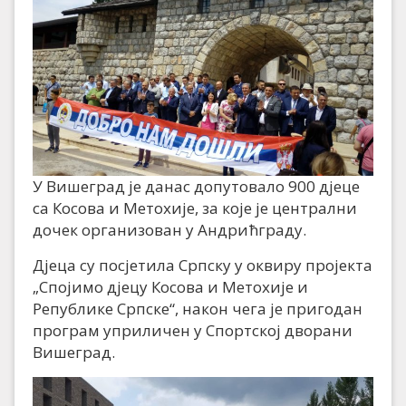
У Вишеград је данас допутовало 900 дјеце
са Косова и Метохије, за које је централни
дочек организован у Андрићграду.
Дјеца су посјетила Српску у оквиру пројекта
„Спојимо дјецу Косова и Метохије и
Републике Српске“, након чега је пригодан
програм уприличен у Спортској дворани
Вишеград.