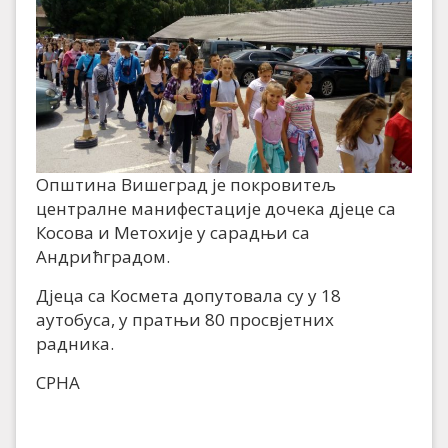
Општина Вишеград је покровитељ
централне манифестације дочека дјеце са
Косова и Метохије у сарадњи са
Андрићградом.
Дјеца са Космета допутовала су у 18
аутобуса, у пратњи 80 просвјетних
радника.
СРНА