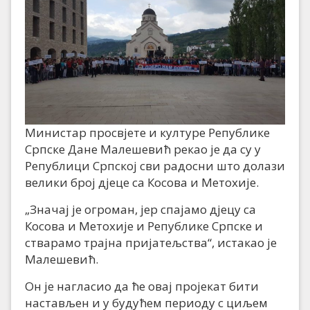
Министар просвјете и културе Републике
Српске Дане Малешевић рекао је да су у
Републици Српској сви радосни што долази
велики број дјеце са Косова и Метохије.
„Значај је огроман, јер спајамо дјецу са
Косова и Метохије и Републике Српске и
стварамо трајна пријатељства“, истакао је
Малешевић.
Он је нагласио да ће овај пројекат бити
настављен и у будућем периоду с циљем