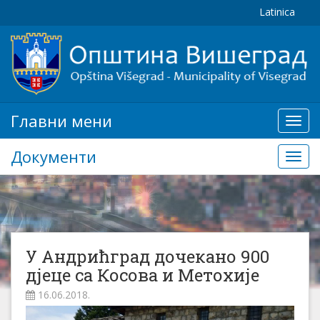
Latinica
Главни мени
Глав
мени
Документи
Доку
У Андрићград дочекано 900
дјеце са Косова и Метохије
16.06.2018.