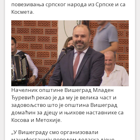
повезивања српског народа из Српске и са
Космета.
Начелник општине Вишеград Младен
Ђуревић рекао је да му је велика част и
задовољство што је општина Вишеград
домаћин за дјецу и њихове наставнике са
Косова и Метохије.
„У Вишеграду смо организовали
манифестацију поводом доласка дјеце.