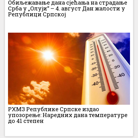
Обиљежавање дана сјећања на страдање
Срба у „Олуји“ – 4. август Дан жалости у
Републици Српској
РХМЗ Републике Српске издао
упозорење: Наредних дана температуре
до 41 степен