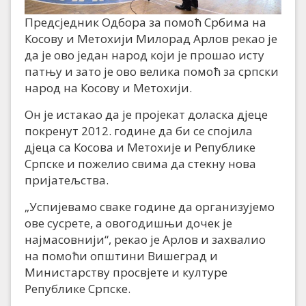
Предсједник Одбора за помоћ Србима на
Косову и Метохији Милорад Арлов рекао је
да је ово један народ који је прошао исту
патњу и зато је ово велика помоћ за српски
народ на Косову и Метохији.
Он је истакао да је пројекат доласка дјеце
покренут 2012. године да би се спојила
дјеца са Косова и Метохије и Републике
Српске и пожелио свима да стекну нова
пријатељства.
„Успијевамо сваке године да организујемо
ове сусрете, а овогодишњи дочек је
најмасовнији“, рекао је Арлов и захвалио
на помоћи општини Вишеград и
Министарству просвјете и културе
Републике Српске.