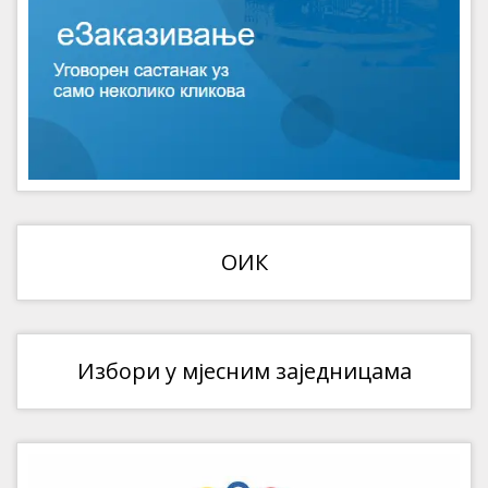
ОИК
Избори у мјесним заједницама