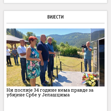
ВИЈЕСТИ
Ни послије 34 године нема правде за
убијене Србе у Јелашцима