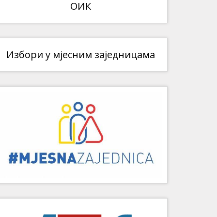
ОИК
Избори у мјесним заједницама