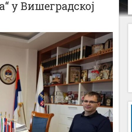
а“ у Вишеградској