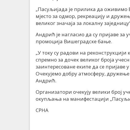
„Пасуљијада је прилика да оживимо 
мјесто за одмор, рекреацију и друже
великог значаја за локалну заједницу“
Андрић је нагласио да су пријаве за 
промоција Вишеградске бање.
„У току су радови на реконструкцији 
спремно за дочек великог броја учесн
заинтересоване екипе да се пријаве 
Очекујемо добру атмосферу, дружење 
Андрић.
Организатори очекују велики број уче
окупљања на манифестацији „Пасуљи
СРНА