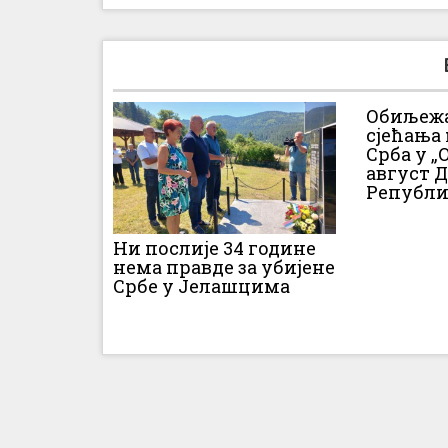
Обиљежа
сјећања
Срба у „О
август 
Републи
Ни послије 34 године
нема правде за убијене
Србе у Јелашцима