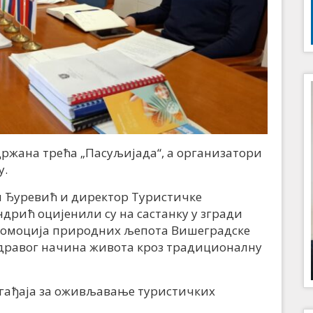
држана трећа „Пасуљијада“, а организатори
у.
 Ђуревић и директор Туристичке
дрић оцијенили су на састанку у згради
ромоција природних љепота Вишеградске
здравог начина живота кроз традиционалну
догађаја за оживљавање туристичких