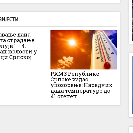
ВИЈЕСТИ
вање дана
 на страдање
луји“ – 4.
Дан жалости у
ци Српској
РХМЗ Републике
Српске издао
упозорење: Наредних
дана температуре до
41 степен