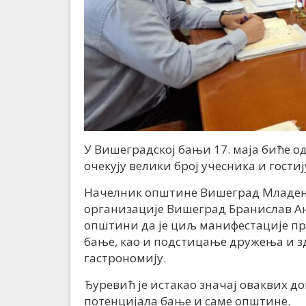
У Вишеградској бањи 17. маја биће о
очекују велики број учесника и гостиј
Начелник општине Вишеград Младен
организације Вишеград Бранислав Ан
општини да је циљ манифестације п
бање, као и подстицање дружења и 
гастрономију.
Ђуревић је истакао значај оваквих 
потенцијала бање и саме општине.