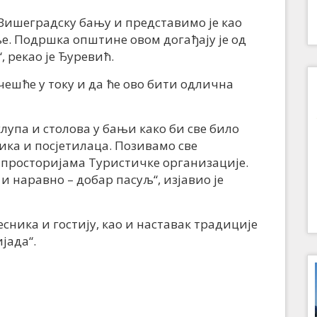
Вишеградску бању и представимо је као
ње. Подршка општине овом догађају је од
, рекао је Ђуревић.
учешће у току и да ће ово бити одлична
клупа и столова у бањи како би све било
ика и посјетилаца. Позивамо све
у просторијама Туристичке организације.
и наравно – добар пасуљ“, изјавио је
сника и гостију, као и наставак традиције
јада“.