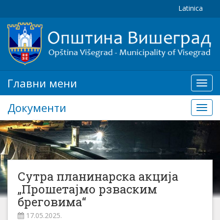
Latinica
Главни мени
Глав
мени
Документи
Доку
Сутра планинарска акција
„Прошетајмо рзваским
бреговима“
17.05.2025.