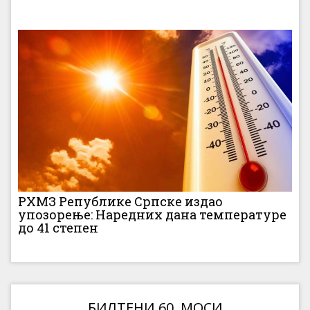
РХМЗ Републике Српске издао
упозорење: Наредних дана температуре
до 41 степен
БИЛТЕНИ 60. МОСИ