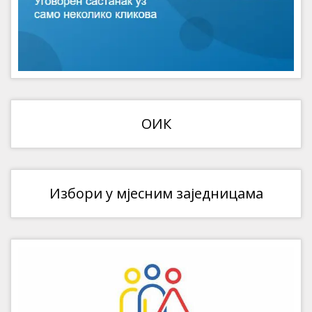
ОИК
Избори у мјесним заједницама