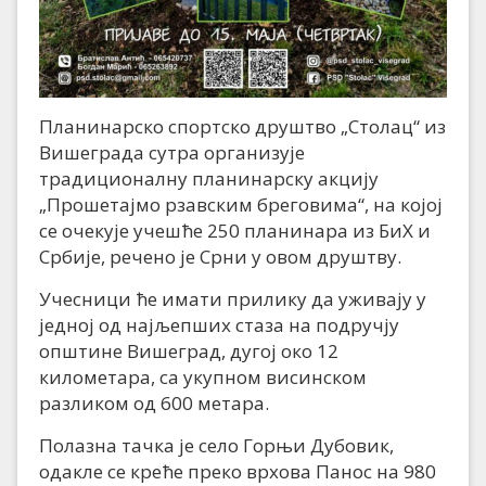
Планинарско спортско друштво „Столац“ из
Вишеграда сутра организује
традиционалну планинарску акцију
„Прошетајмо рзавским бреговима“, на којој
се очекује учешће 250 планинара из БиХ и
Србије, речено је Срни у овом друштву.
Учесници ће имати прилику да уживају у
једној од најљепших стаза на подручју
општине Вишеград, дугој око 12
километара, са укупном висинском
разликом од 600 метара.
Полазна тачка је село Горњи Дубовик,
одакле се креће преко врхова Панос на 980