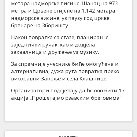
метара надморске висине, Шанац на 973
метра и Црвене стијене на 1.142 метара
надморске висине, уз паузу код цркве
брвнаре на Зборишту.
Након повратка са стазе, планиран је
заједнички ручак, као и додјела
захвалница и дружење уз музику.
За спремније учеснике биће омогућена и
алтернативна, дужа рута повратка преко
висоравни Запоље и села Клашнице.
Организатори подсјећају да ће ово бити 17.
акција „Прошетајмо рзавским бреговима“.