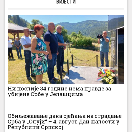
ВИЈЕСТИ
Ни послије 34 године нема правде за
убијене Србе у Јелашцима
Обиљежавање дана сјећања на страдање
Срба у „Олуји“ – 4. август Дан жалости у
Републици Српској