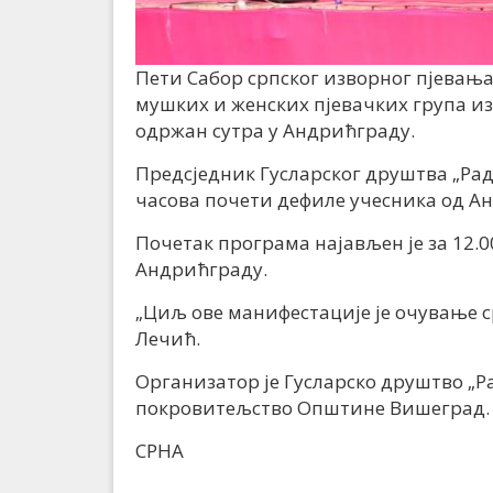
Пети Сабор српског изворног пјевања
мушких и женских пјевачких група из 
одржан сутра у Андрићграду.
Предсједник Гусларског друштва „Раде
часова почети дефиле учесника од А
Почетак програма најављен је за 12.0
Андрићграду.
„Циљ ове манифестације је очување ср
Лечић.
Организатор је Гусларско друштво „Р
покровитељство Општине Вишеград.
СРНА