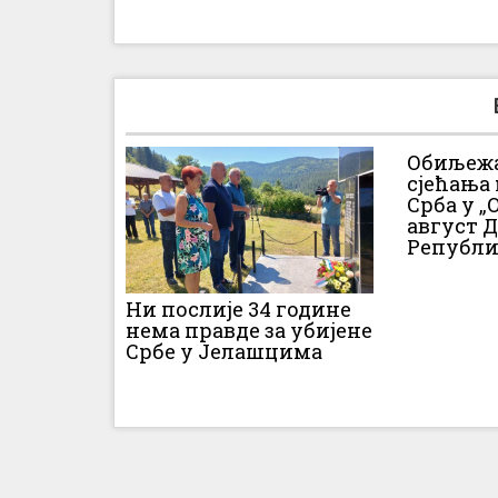
Обиљежа
сјећања
Срба у „О
август 
Републи
Ни послије 34 године
нема правде за убијене
Србе у Јелашцима