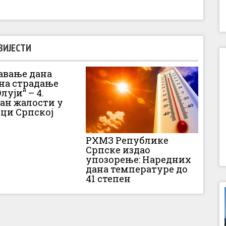
ВИЈЕСТИ
вање дана
 на страдање
луји“ – 4.
Дан жалости у
ци Српској
РХМЗ Републике
Српске издао
упозорење: Наредних
дана температуре до
41 степен