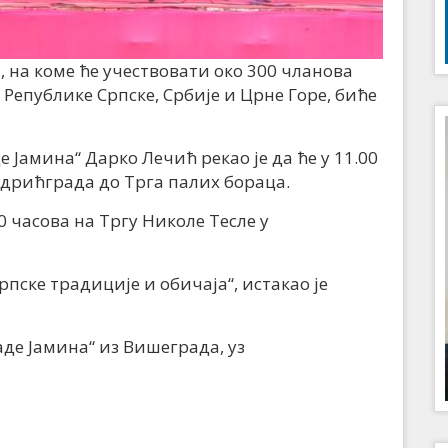
, на коме ће учествовати око 300 чланова
Републике Српске, Србије и Црне Горе, биће
 Јамина“ Дарко Лечић рекао је да ће у 11.00
ндрићграда до Трга палих бораца.
0 часова на Тргу Николе Тесле у
пске традиције и обичаја“, истакао је
аде Јамина“ из Вишеграда, уз