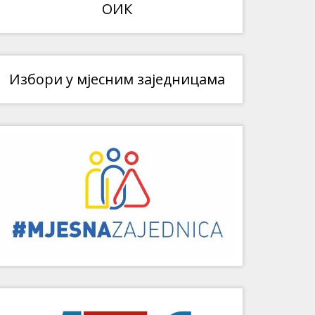
ОИК
Избори у мјесним заједницама