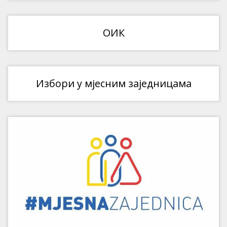
ОИК
Избори у мјесним заједницама