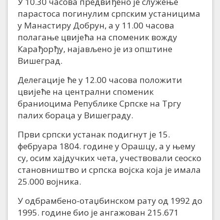
У 10.30 часова предвиђено је служење
парастоса погинулим српским устаницима
у Манастиру Добрун, а у 11.00 часова
полагање цвијећа на споменик вожду
Карађорђу, најављено је из општине
Вишеград.
Делегације ће у 12.00 часова положити
цвијеће на централни споменик
браниоцима Републике Српске на Тргу
палих бораца у Вишеграду.
Први српски устанак подигнут је 15.
фебруара 1804. године у Орашцу, а у њему
су, осим хајдучких чета, учествовали сеоско
становништво и српска војска која је имала
25.000 војника.
У одбрамбено-отаџбинском рату од 1992 до
1995. године био је ангажован 215.671