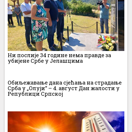
Ни послије 34 године нема правде за
убијене Србе у Јелашцима
Обиљежавање дана сјећања на страдање
Срба у „Олуји“ – 4. август Дан жалости у
Републици Српској