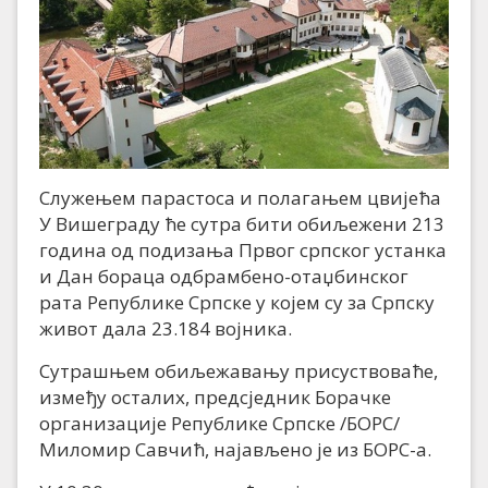
Служењем парастоса и полагањем цвијећа
У Вишеграду ће сутра бити обиљежени 213
година од подизања Првог српског устанка
и Дан бораца одбрамбено-отаџбинског
рата Републике Српске у којем су за Српску
живот дала 23.184 војника.
Сутрашњем обиљежавању присуствоваће,
између осталих, предсједник Борачке
организације Републике Српске /БОРС/
Миломир Савчић, најављено је из БОРС-а.