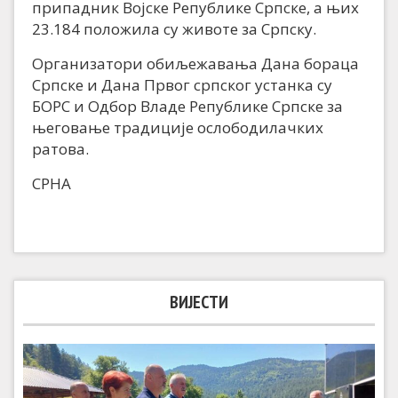
припадник Војске Републике Српске, а њих
23.184 положила су животе за Српску.
Организатори обиљежавања Дана бораца
Српске и Дана Првог српског устанка су
БОРС и Одбор Владе Републике Српске за
његовање традиције ослободилачких
ратова.
СРНА
ВИЈЕСТИ