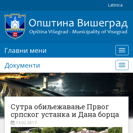
Latinica
Главни мени
Глав
мени
Документи
Доку
Сутра обиљежавање Првог
српског устанка и Дана борца
13.02.2017.