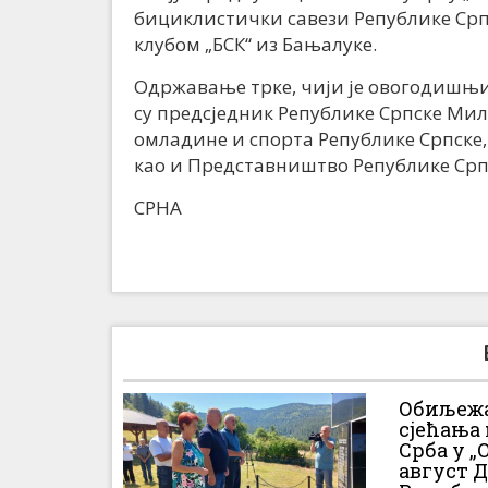
бициклистички савези Републике Срп
клубом „БСК“ из Бањалуке.
Одржавање трке, чији је овогодишњи 
су предсједник Републике Српске Ми
омладине и спорта Републике Српске
као и Представништво Републике Српс
СРНА
Обиљежа
сјећања
Срба у „О
август 