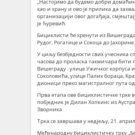
„Настојимо да будемо добри домаћин
као и храну и ово је прилика да захв
организацији овог догађаја, смјештај
је Ђуревић.
Бициклисти ће кренути из Вишеграда 
Рудог, Рогатице и Сокоца до Јахорине.
У циљу безбједности свих учесника сп
часова до проласка такмичара бити п
Вишеграду . улице Ужичког корпуса 
Соколовића, улице Палих бораца, Кр
дионици преко магистралног пута од
Прва етапа ове бициклистичке трке во
побједник је Дилан Хопкинс из Аустра
Зворника.
Трка се завршава у недјељу, 21. апри
Међународну бициклистичку трку „Бе