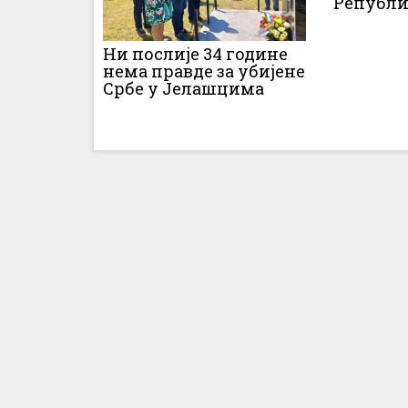
Републи
Ни послије 34 године
нема правде за убијене
Србе у Јелашцима