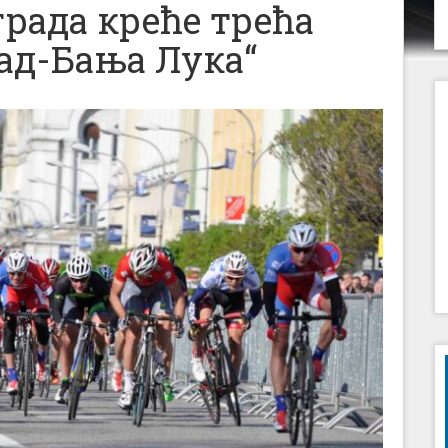
рада креће трећа
рад-Бања Лука“