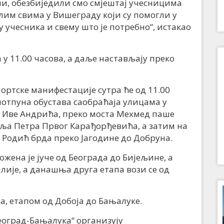
и, обезбиједили смо смјештај учесницима
алим свима у Вишеграду који су помогли у
у учесника и свему што је потребно“, истакао
у 11.00 часова, а даље настављају преко
ортске манифестације сутра ће од 11.00
отпуна обустава саобраћаја улицама у
и Иве Андрића, преко моста Мехмед паше
аља Петра Првог Карађорђевића, а затим на
 Родић брда преко Јагодине до Добруна.
жена је јуче од Београда до Бијељине, а
лије, а данашња друга етапа вози се од
ла, етапом од Добоја до Бањалуке.
оград-Бањалука“ организују