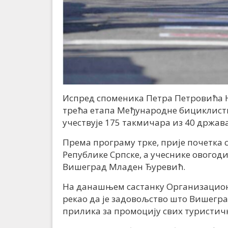
Испред споменика Петра Петровића 
трећа етапа Међународне бициклистич
учествује 175 такмичара из 40 држава
Према програму трке, прије почетка 
Републике Српске, а учеснике ового
Вишеград Младен Ђуревић.
На данашњем састанку Организационо
рекао да је задовољство што Вишеград 
прилика за промоцију свих туристичк