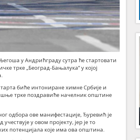
Његоша у Андрићграду сутра ће стартовати
ке трке „Београд-Бањалука“ у којој
.
старта биће интониране химне Србије и
дишње трке поздравиће начелник општине
г одбора ове манифестације, Ђуревић је
учествује у овом пројекту, јер је то
их потенцијала које има ова општина.