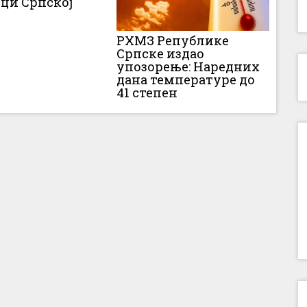
ци Српској
РХМЗ Републике
Српске издао
упозорење: Наредних
дана температуре до
41 степен