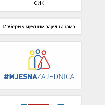
ОИК
Избори у мјесним заједницама