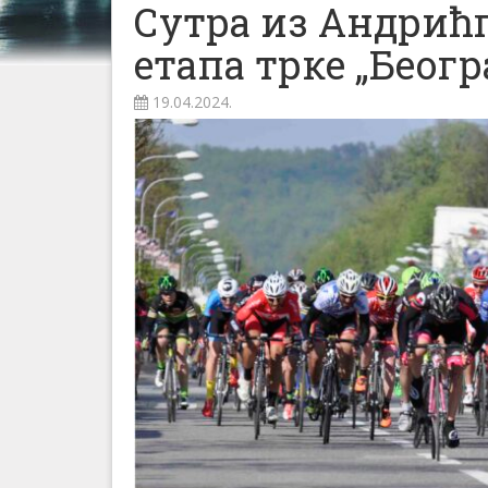
Сутра из Андрићг
етапа трке „Беог
19.04.2024.