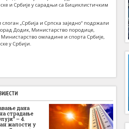
ске и Србије у сарадњи са Бициклистичким
слоган „Србија и Српска заједно“ подржали
лорад Додик, Министарство породице,
, Министарство омладине и спорта Србије,
ке у Србији.
ВИЈЕСТИ
вање дана
 на страдање
луји“ – 4.
Дан жалости у