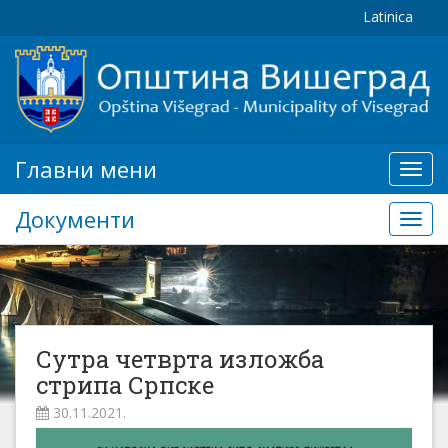
Latinica
Главни мени
Глав
мени
Документи
Доку
Сутра четврта изложба
стрипа Српске
30.11.2021.