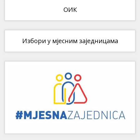
ОИК
Избори у мјесним заједницама