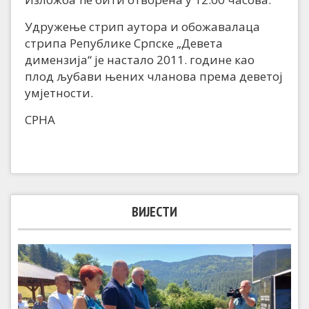
Удружење стрип аутора и обожавалаца
стрипа Републике Српске „Девета
димензија“ је настало 2011. године као
плод љубави њених чланова према деветој
умјетности.
СРНА
ВИЈЕСТИ