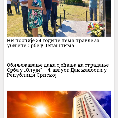
Ни послије 34 године нема правде за
убијене Србе у Јелашцима
Обиљежавање дана сјећања на страдање
Срба у „Олуји“ – 4. август Дан жалости у
Републици Српској