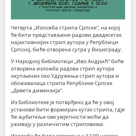
Четврта „Изложба стрипа Српске“, на којој
ће бити представљени радови двадесетак
најактивнијих стрип аутора у Републици
Српској, биће отворена сутра у Вишеграду.
У Народној библиотеци „Иво Андрић“ биће
отворена изложба радова стрип аутора
окупљених око Удружења стрип аутора и
обожавалаца стрипа Републике Српске
„Девета димензија“.
Из Библиотеке је потврђено да ће у овој
установи бити формиран кутак стрипа, гдје
ће љубитељи ове умјетности моћи да
уживају у различитим стриповима.
Изложба ће бити отворена у 12.00 часова.