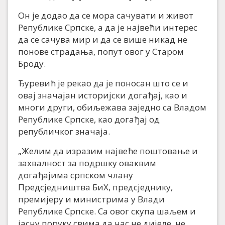
Он је додао да се мора сачувати и живот
Републике Српске, а да је највећи интерес
да се сачува мир и да се више никад не
понове страдања, попут овог у Старом
Броду.
Ђуревић је рекао да је поносан што се и
овај значајан историјски догађај, као и
многи други, обиљежава заједно са Владом
Републике Српске, као догађај од
републичког значаја.
„Желим да изразим највеће поштовање и
захвалност за подршку оваквим
догађајима српском члану
Предсједништва БиХ, предсједнику,
премијеру и министрима у Влади
Републике Српске. Са овог скупа шаљем и
јасну поруку свима да нас не дијеле, не