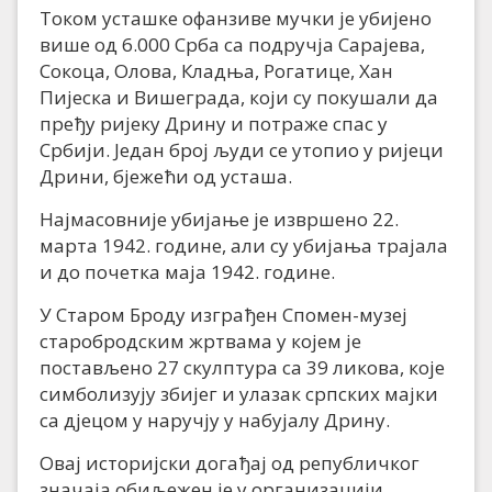
Током усташке офанзиве мучки је убијено
више од 6.000 Срба са подручја Сарајева,
Сокоца, Олова, Кладња, Рогатице, Хан
Пијеска и Вишеграда, који су покушали да
пређу ријеку Дрину и потраже спас у
Србији. Један број људи се утопио у ријеци
Дрини, бјежећи од усташа.
Најмасовније убијање је извршено 22.
марта 1942. године, али су убијања трајала
и до почетка маја 1942. године.
У Старом Броду изграђен Спомен-музеј
старобродским жртвама у којем је
постављено 27 скулптура са 39 ликова, које
симболизују збијег и улазак српских мајки
са дјецом у наручју у набујалу Дрину.
Овај историјски догађај од републичког
значаја обиљежен је у организацији