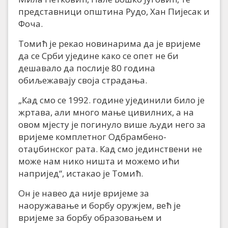
представници општина Рудо, Хан Пијесак и
Фоча.
Томић је рекао новинарима да је вријеме
да се Срби уједине како се опет не би
дешавало да послије 80 година
обиљежавају своја страдања.
„Кад смо се 1992. године ујединили било је
жртава, али много мање цивилних, а на
овом мјесту је погинуло више људи него за
вријеме комплетног Одбрамбено-
отаџбинског рата. Кад смо јединствени не
може нам нико ништа и можемо ићи
напријед“, истакао је Томић.
Он је навео да није вријеме за
наоружавање и борбу оружјем, већ је
вријеме за борбу образовањем и