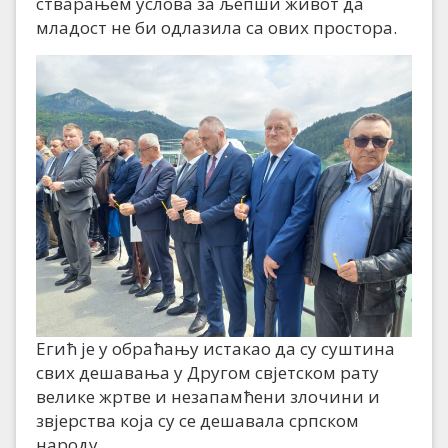
стварањем услова за љепши живот да
младост не би одлазила са ових простора.
Егић је у обраћању истакао да су суштина
свих дешавања у Другом свјетском рату
велике жртве и незапамћени злочини и
звјерства која су се дешавала српском
народу.