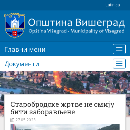
Latinica
Главни мени
Глав
мени
Документи
Доку
Старобродске жртве не смију
бити заборављене
27.05.2023.