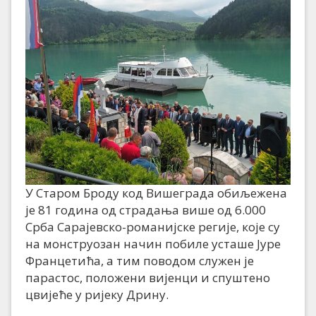
У Старом Броду код Вишеграда обиљежена
је 81 година од страдања више од 6.000
Срба Сарајевско-романијске регије, које су
на монструозан начин побиле усташе Јуре
Францетића, а тим поводом служен је
парастос, положени вијенци и спуштено
цвијеће у ријеку Дрину.