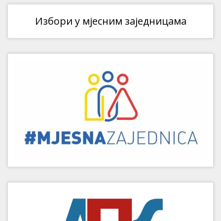
Избори у мјесним заједницама