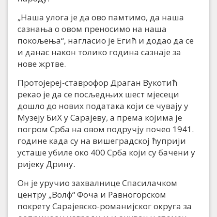
„Наша улога је да ово памтимо, да наша
сазнања о овом преносимо на наша
покољења“, нагласио је Егић и додао да се
и данас након толико година сазнаје за
нове жртве.
Протојереј-ставрофор Драган Вукотић
рекао је да се посљедњих шест мјесеци
дошло до нових података који се чувају у
Музеју БиХ у Сарајеву, а према којима је
погром Срба на овом подручју почео 1941.
године када су на вишеградској ћуприји
усташе убиле око 400 Срба који су бачени у
ријеку Дрину.
Он је уручио захвалнице Спасилачком
центру „Волф“ Фоча и Равногорском
покрету Сарајевско-романијског округа за