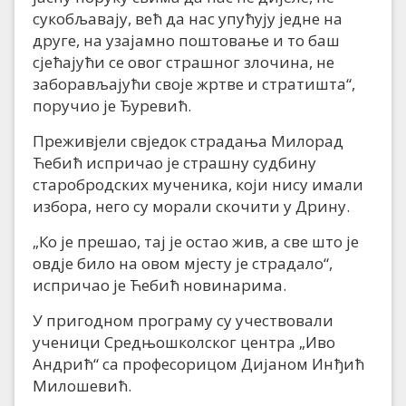
сукобљавају, већ да нас упућују једне на
друге, на узајамно поштовање и то баш
сјећајући се овог страшног злочина, не
заборављајући своје жртве и стратишта“,
поручио је Ђуревић.
Преживјели свједок страдања Милорад
Ћебић испричао је страшну судбину
старобродских мученика, који нису имали
избора, него су морали скочити у Дрину.
„Ко је прешао, тај је остао жив, а све што је
овдје било на овом мјесту је страдало“,
испричао је Ћебић новинарима.
У пригодном програму су учествовали
ученици Средњошколског центра „Иво
Андрић“ са професорицом Дијаном Инђић
Милошевић.