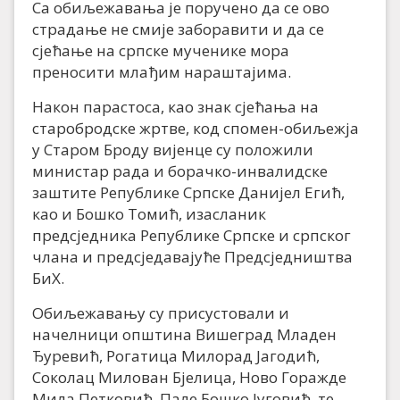
Са обиљежавања је поручено да се ово
страдање не смије заборавити и да се
сјећање на српске мученике мора
преносити млађим нараштајима.
Након парастоса, као знак сјећања на
старобродске жртве, код спомен-обиљежја
у Старом Броду вијенце су положили
министар рада и борачко-инвалидске
заштите Републике Српске Данијел Егић,
као и Бошко Томић, изасланик
предсједника Републике Српске и српског
члана и предсједавајуће Предсједништва
БиХ.
Обиљежавању су присустовали и
начелници општина Вишеград Младен
Ђуревић, Рогатица Милорад Јагодић,
Соколац Милован Бјелица, Ново Горажде
Мила Петковић, Пале Бошко Југовић, те