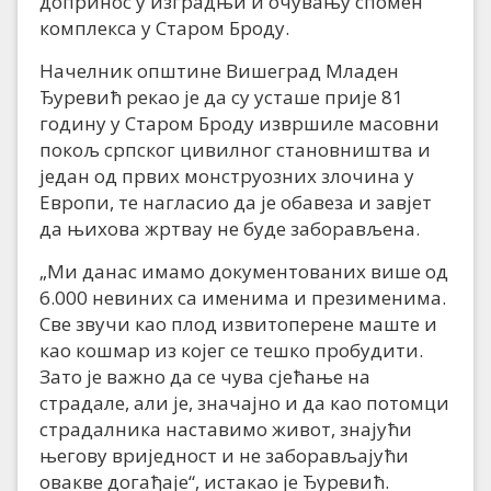
допринос у изградњи и очувању спомен
комплекса у Старом Броду.
Начелник општине Вишеград Младен
Ђуревић рекао је да су усташе прије 81
годину у Старом Броду извршиле масовни
покољ српског цивилног становништва и
један од првих монструозних злочина у
Европи, те нагласио да је обавеза и завјет
да њихова жртвау не буде заборављена.
„Ми данас имамо документованих више од
6.000 невиних са именима и презименима.
Све звучи као плод извитоперене маште и
као кошмар из којег се тешко пробудити.
Зато је важно да се чува сјећање на
страдале, али је, значајно и да као потомци
страдалника наставимо живот, знајући
његову вриједност и не заборављајући
овакве догађаје“, истакао је Ђуревић.