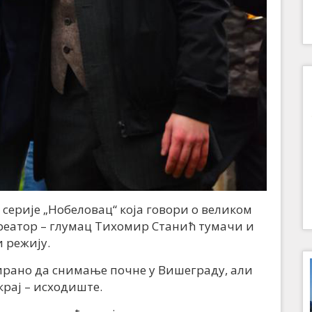
 серије „Нобеловац“ која говори о великом
креатор – глумац Тихомир Станић тумачи и
и режију.
нирано да снимање почне у Вишеграду, али
 крај – исходиште.