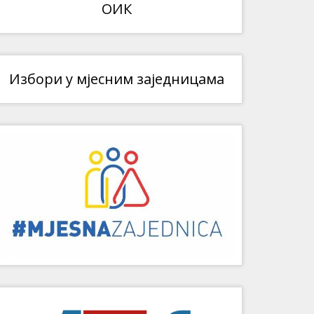
ОИК
Избори у мјесним заједницама