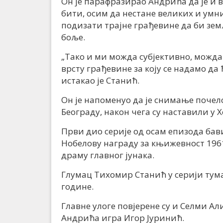
Он је парафразирао Андрића да је и 
бити, осим да нестане великих и умн
подизати трајне грађевине да би зе
боље.
„Тако и ми можда субјективно, можда
врсту грађевине за коју се надамо да
истакао је Станић.
Он је напоменуо да је снимање почело
Београду, након чега су наставили у 
Први дио серије од осам епизода бав
Нобелову награду за књижевност 1961
драму главног јунака.
Глумац Тихомир Станић у серији тума
године.
Главне улоге повјерене су и Селми А
Андрића игра Игор Јуринић.