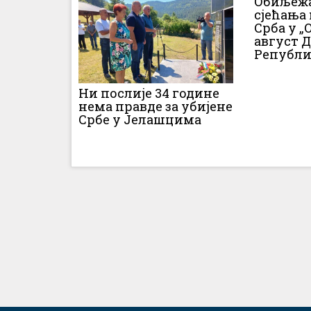
Обиљежа
сјећања
Срба у „О
август 
Републи
Ни послије 34 године
нема правде за убијене
Србе у Јелашцима