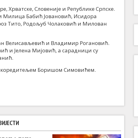
ре, Хрватске, Словеније и Републике Српске.
 и Милица Бабић Јовановић, Исидора
Броз Тито, Родољуб Чолаковић и Милован
ван Велисављевић и Владимир Рогановић.
ић и Јелена Мијовић, а сарадници су
анић.
са коредитељем Боришом Симовићем.
ВИЈЕСТИ