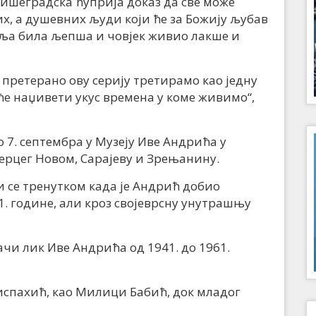
вишеградска ћуприја доказ да све може
их, а душевних људи који ће за Божију љубав
мља била љепша и човјек живио лакше и
 претерано ову серију третирамо као једну
 ће наџивети укус времена у коме живимо“,
 7. септембра у Музеју Иве Андрића у
Херцег Новом, Сарајеву и Зрењанину.
и се тренутком када је Андрић добио
. године, али кроз својеврсну унутрашњу
чи лик Иве Андрића од 1941. до 1961.
лиспахић, као Милици Бабић, док младог