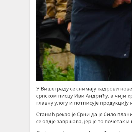
У Вишеграду се снимају кадрови нове
српском писцу Иви Андрићу, а чији 
главну улогу и потписује продукцију 
Станић рекао је Срни да је било пла
се овдје завршава, јер је то почетак и