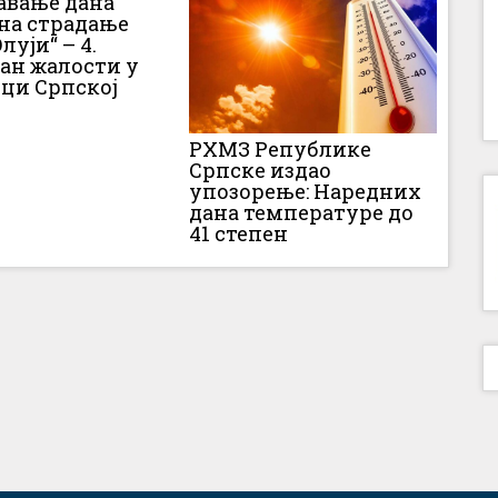
вање дана
 на страдање
луји“ – 4.
Дан жалости у
ци Српској
РХМЗ Републике
Српске издао
упозорење: Наредних
дана температуре до
41 степен