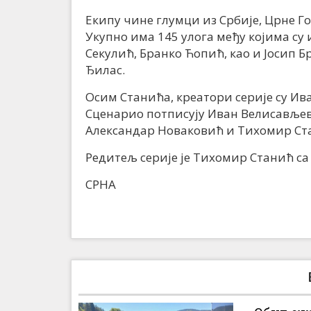
Екипу чине глумци из Србије, Црне Го
Укупно има 145 улога међу којима су
Секулић, Бранко Ћопић, као и Јосип 
Ђилас.
Осим Станића, креатори серије су И
Сценарио потписују Иван Велисављев
Александар Новаковић и Тихомир Ст
Редитељ серије је Тихомир Станић 
СРНА