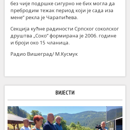
без чије подршке сигурно не бих могла да
пребродим тежак период који је сада иза
мене“ рекла је Чарапићева.
Секција кућне радиности Српског соколског
друштва „Соко“ формирана је 2006. године
и броји око 15 чланица.
Радио Вишеград/ М.Кусмук
ВИЈЕСТИ