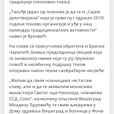
традиције соколових ткаља.
„Такође један од планова је да се и „Сајам
рукотворина“ који је први пут одржан 2019.
године поново организује и уђе у наш
календар традиционалних активности“
навео је Вуковић.
На слави се присутнима обратила и Бранка
Чарапић, бивша председница секције која
се захвалила свима који су јој пружили
помоћ и несебичну подршку током
опоравка након тешке саобраћајне несреће.
„Желим да свим чланицама честитам
славу, али и да се захвалим монасима
манастира Светог оца Николаја, члаовима
ССД „Соко“, начелнику општине Вишеград
Младену Ђуровићу те свим љекарима у
Дому здравља Вишеград и болнице у Фочи