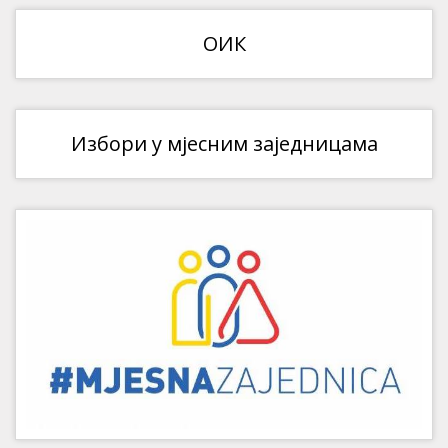
ОИК
Избори у мјесним заједницама