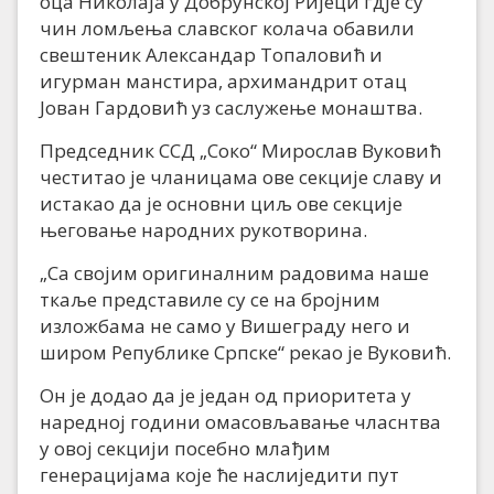
оца Николаја у Добрунској Ријеци гдје су
чин ломљења славског колача обавили
свештеник Александар Топаловић и
игурман манстира, архимандрит отац
Јован Гардовић уз саслужење монаштва.
Председник ССД „Соко“ Мирослав Вуковић
честитао је чланицама ове секције славу и
истакао да је основни циљ ове секције
његовање народних рукотворина.
„Са својим оригиналним радовима наше
ткаље представиле су се на бројним
изложбама не само у Вишеграду него и
широм Републике Српске“ рекао је Вуковић.
Он је додао да је један од приоритета у
наредној години омасовљавање чласнтва
у овој секцији посебно млађим
генерацијама које ће наслиједити пут