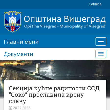
Latinica
Главни мени
Глав
мени
Документи
Доку
Секција кућне радиности ССД
“Соко” прославила крсну
славу
26.12.2022.