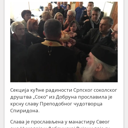
Секција кућне радиности Српског соколског
друштва „Соко“ из Добруна прославила је
крсну славу Преподобног чудотворца
Спиридона.
Слава је прослављена у манастиру Свеог