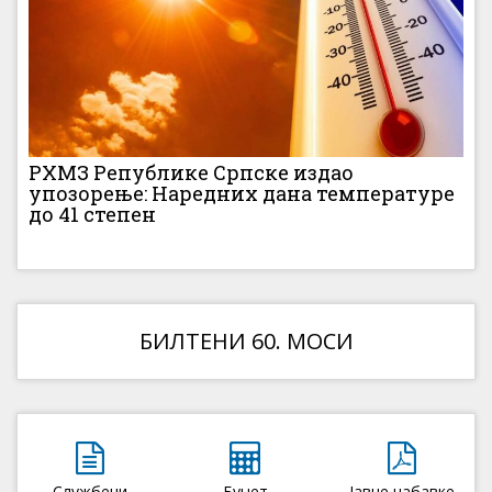
РХМЗ Републике Српске издао
упозорење: Наредних дана температуре
до 41 степен
БИЛТЕНИ 60. МОСИ
Службени
Буџет
Јавне набавке