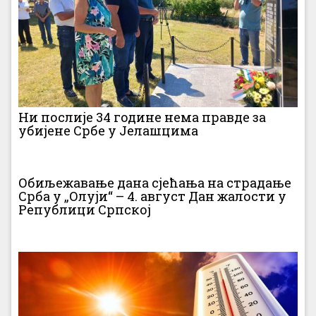
Ни послије 34 године нема правде за
убијене Србе у Јелашцима
Обиљежавање дана сјећања на страдање
Срба у „Олуји“ – 4. август Дан жалости у
Републици Српској