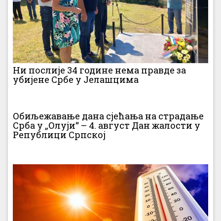
Ни послије 34 године нема правде за
убијене Србе у Јелашцима
Обиљежавање дана сјећања на страдање
Срба у „Олуји“ – 4. август Дан жалости у
Републици Српској