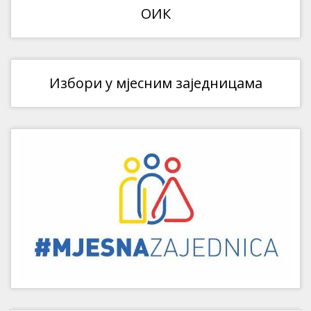
ОИК
Избори у мјесним заједницама