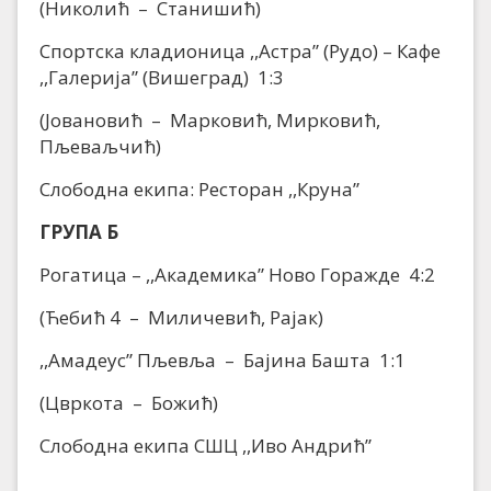
(Николић – Станишић)
Спортска кладионица ,,Астра” (Рудо) – Кафе
,,Галерија” (Вишеград) 1:3
(Јовановић – Марковић, Мирковић,
Пљеваљчић)
Слободна екипа: Ресторан ,,Круна”
ГРУПА Б
Рогатица – ,,Академика” Ново Горажде 4:2
(Ћебић 4 – Миличевић, Рајак)
,,Амадеус” Пљевља – Бајина Башта 1:1
(Цвркота – Божић)
Слободна екипа СШЦ ,,Иво Андрић”