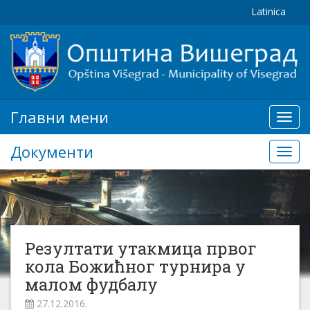
Latinica
Главни мени
Глав
мени
Документи
Доку
Резултати утакмица првог
кола Божићног турнира у
малом фудбалу
27.12.2016.