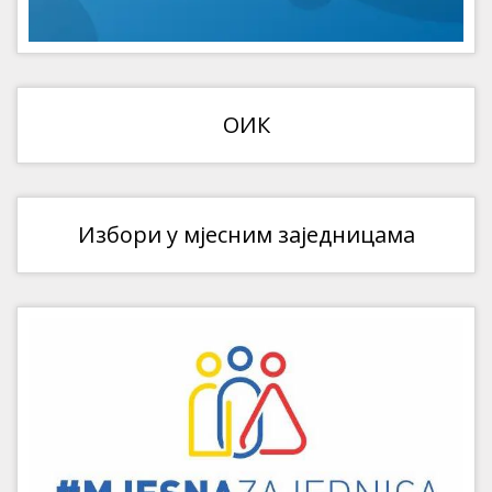
ОИК
Избори у мјесним заједницама