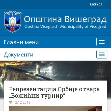
Latinica
Главни мени
Глав
мени
Документи
Доку
Репрезентација Србије отвара
„Божићни турнир“
12.12.2019.