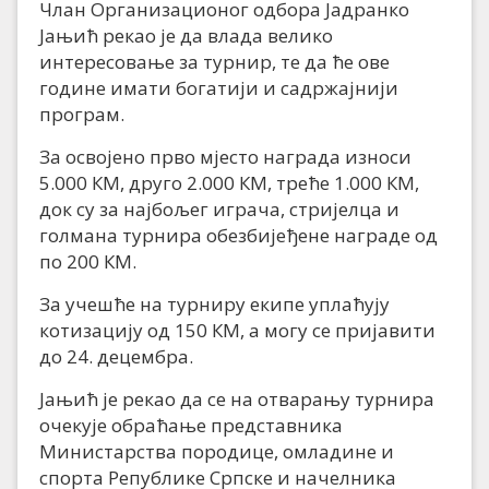
Члан Организационог одбора Јадранко
Јањић рекао је да влада велико
интересовање за турнир, те да ће ове
године имати богатији и садржајнији
програм.
За освојено прво мјесто награда износи
5.000 КМ, друго 2.000 КМ, треће 1.000 КМ,
док су за најбољег играча, стријелца и
голмана турнира обезбијеђене награде од
по 200 КМ.
За учешће на турниру екипе уплаћују
котизацију од 150 КМ, а могу се пријавити
до 24. децембра.
Јањић је рекао да се на отварању турнира
очекује обраћање представника
Министарства породице, омладине и
спорта Републике Српске и начелника