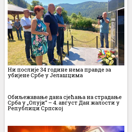
Ни послије 34 године нема правде за
убијене Србе у Јелашцима
Обиљежавање дана сјећања на страдање
Срба у „Олуји“ – 4. август Дан жалости у
Републици Српској