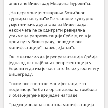
општине Вишеград Младена Ђуревића.
„На церемонији отварања Божићног
турнира наступиће ће чланови културно-
умјетничких друштава из Вишеграда,
након чега ће се одиграти ревијална
утакмица репрезентације Србије, која је
први пут у Вишеграду, поводом ове
манифестације“, навео је Јањић.
Он је нагласио да је репрезентација Србије
једна од пет најбољих репрезентација у
Европи и да им је част што ће их угостити у
Вишеграду.
Током ове спортске манифестације за
посјетиоце ће бити организована томбола
и обезбијеђене вриједне награде.
Традиционална спортска манифестација