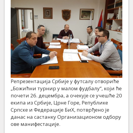
Репрезентација Србије у футсалу отвориће
„Божићни турнир у малом фудбалу“, који ће
почети 26. децембра, а очекује се учешће 20
екипа из Србије, Црне Горе, Републике
Српске и Федерације БиХ, потврђено је
данас на састанку Организационом одбору
ове манифестације.