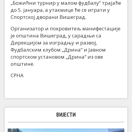
„Божићни турнир у малом фудбалу“ трајаће
до 5. јануара, а утакмице ће се играти у
Спортској дворани Вишеград.
Организатор и покровитељ манифестације
је општина Вишеград, у сарадњи са
Дирекцијом за изградњу и развој,
Фудбалским клубом „Дрина“ и Јавном
спортском установом „Дрина“ из ове
општине.
СРНА
ВИЈЕСТИ